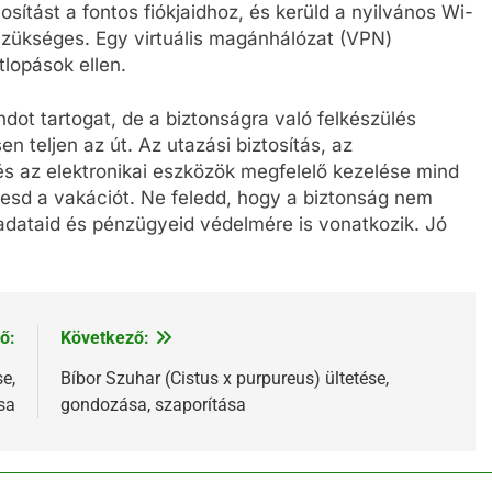
sítást a fontos fiókjaidhoz, és kerüld a nyilvános Wi-
 szükséges. Egy virtuális magánhálózat (VPN)
lopások ellen.
dot tartogat, de a biztonságra való felkészülés
teljen az út. Az utazási biztosítás, az
s az elektronikai eszközök megfelelő kezelése mind
esd a vakációt. Ne feledd, hogy a biztonság nem
adataid és pénzügyeid védelmére is vonatkozik. Jó
ő:
Következő:
e,
Bíbor Szuhar (Cistus x purpureus) ültetése,
sa
gondozása, szaporítása