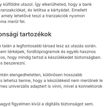
gy külföldre utazol. Így elkerülheted, hogy a bank
anzakciókat, és letiltsa a kártyádat. Emellett
, amely lehetővé teszi a tranzakciók nyomon
ma merül fel.
tonsági tartozékok
n talán a legfontosabb társad lesz az utazás során.
em térképek, fordítóprogramok és egyéb hasznos
tos, hogy mindig tartsd a készülékedet biztonságban.
es beszerezni.
ntén elengedhetetlen, különösen hosszabb
os lehetsz benne, hogy a készülékeid nem merülnek le
emes univerzális adaptert is vinni, mivel a konnektorok
yd figyelmen kívül a digitális biztonságot sem.