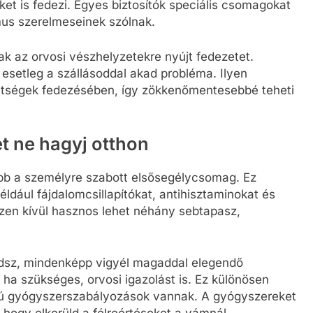
ket is fedezi. Egyes biztosítók speciális csomagokat
mus szerelmeseinek szólnak.
ak az orvosi vészhelyzetekre nyújt fedezetet.
, esetleg a szállásoddal akad probléma. Ilyen
költségek fedezésében, így zökkenőmentesebbé teheti
t ne hagyj otthon
abb a személyre szabott elsősegélycsomag. Ez
ldául fájdalomcsillapítókat, antihisztaminokat és
en kívül hasznos lehet néhány sebtapasz,
dsz, mindenképp vigyél magaddal elegendő
ha szükséges, orvosi igazolást is. Ez különösen
gorú gyógyszerszabályozások vannak. A gyógyszereket
 hogy elkerüld a félreértéseket a vámnál.