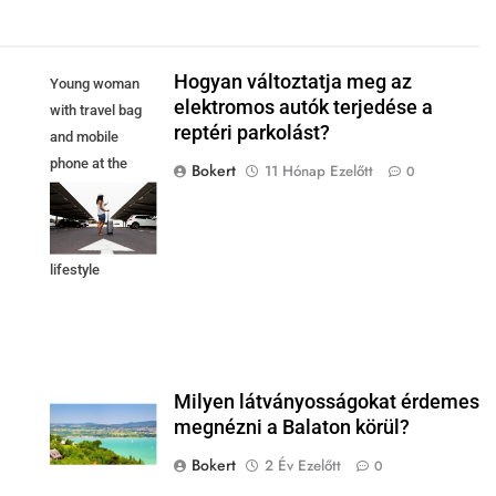
Hogyan változtatja meg az
Young woman
elektromos autók terjedése a
with travel bag
reptéri parkolást?
and mobile
phone at the
Bokert
11 Hónap Ezelőtt
0
parking airport
ready for travel.
concept.
lifestyle
Milyen látványosságokat érdemes
megnézni a Balaton körül?
Bokert
2 Év Ezelőtt
0