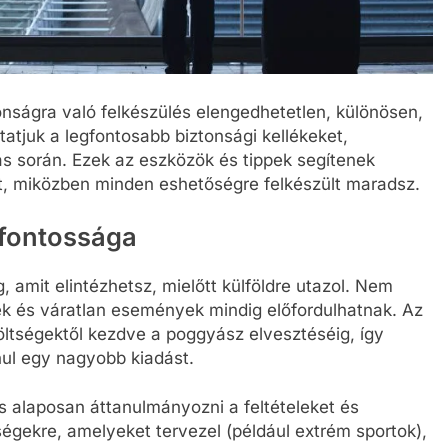
onságra való felkészülés elengedhetetlen, különösen,
tatjuk a legfontosabb biztonsági kellékeket,
ás során. Ezek az eszközök és tippek segítenek
, miközben minden eshetőségre felkészült maradsz.
 fontossága
, amit elintézhetsz, mielőtt külföldre utazol. Nem
k és váratlan események mindig előfordulhatnak. Az
költségektől kezdve a poggyász elvesztéséig, így
nul egy nagyobb kiadást.
s alaposan áttanulmányozni a feltételeket és
égekre, amelyeket tervezel (például extrém sportok),