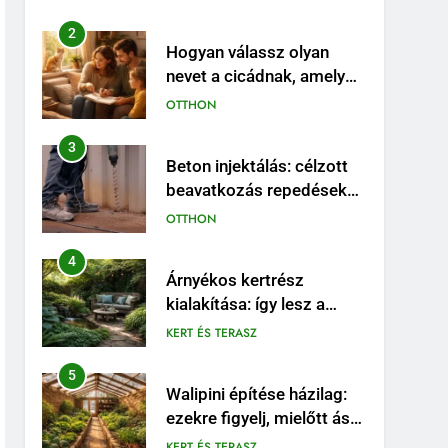
Caladiumnak
2
Hogyan válassz olyan
nevet a cicádnak, amely
valóban illik hozzá?
OTTHON
3
Beton injektálás: célzott
beavatkozás repedések
és szivárgások esetén
OTTHON
4
Árnyékos kertrész
kialakítása: így lesz a
problémás sarokból
KERT ÉS TERASZ
látványos pihenőhely
5
Walipini építése házilag:
ezekre figyelj, mielőtt ásni
kezdesz
KERT ÉS TERASZ