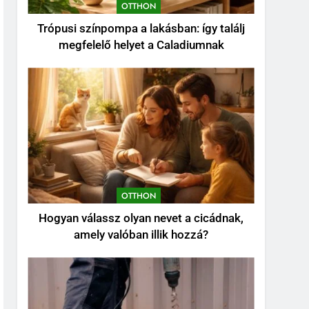
OTTHON
kezdesz
KERT ÉS TERASZ
Trópusi színpompa a lakásban: így találj
6
megfelelő helyet a Caladiumnak
Karbamid a
kozmetikumokban:
Hatásmechanizmus,
OTTHON
koncentrációk és
felhasználási tippek
7
Kevés gondozást igénylő
kert: így tervezz látványos,
mégis könnyen
KERT ÉS TERASZ
fenntartható udvart
OTTHON
8
Szorbitol: Hatások,
Hogyan válassz olyan nevet a cicádnak,
Előnyök és Esetleges
amely valóban illik hozzá?
Mellékhatások
OTTHON