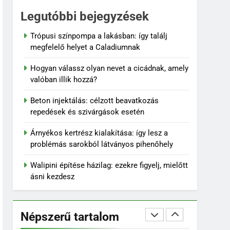
6
Legutóbbi bejegyzések
Karbamid a
kozmetikumokban:
Trópusi színpompa a lakásban: így találj
Hatásmechanizmus,
megfelelő helyet a Caladiumnak
OTTHON
koncentrációk és
Hogyan válassz olyan nevet a cicádnak, amely
felhasználási tippek
7
valóban illik hozzá?
Kevés gondozást igénylő
kert: így tervezz látványos,
Beton injektálás: célzott beavatkozás
mégis könnyen
KERT ÉS TERASZ
repedések és szivárgások esetén
fenntartható udvart
8
Árnyékos kertrész kialakítása: így lesz a
Szorbitol: Hatások,
problémás sarokból látványos pihenőhely
Előnyök és Esetleges
Mellékhatások
Walipini építése házilag: ezekre figyelj, mielőtt
OTTHON
ásni kezdesz
1
Trópusi színpompa a
lakásban: így találj
Népszerű tartalom
megfelelő helyet a
OTTHON