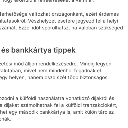
áférhetősége változhat országonként, ezért érdemes
ltatásokról. Vészhelyzet esetére jegyezd fel a helyi
számát. Ezzel időt spórolhatsz, ha valóban szükséged
és bankkártya tippek
izetési mód álljon rendelkezésedre. Mindig legyen
valutában, mivel nem mindenhol fogadnak el
 egy helyen, hanem oszd szét több biztonságos
ódni a külföldi használatra vonatkozó díjakról és
 díjakat számolhatnak fel a külföldi tranzakciókért,
het egy második bankkártya is, amit külön tárolsz
pnák.