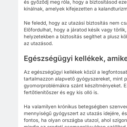
és győződj meg róla, hogy a biztosításod eze
kínálnak, amelyek kifejezetten a kalandturiz
Ne feledd, hogy az utazási biztosítás nem cs
Előfordulhat, hogy a járatod késik vagy törlik
helyzetekben a biztosítás segíthet a plusz 
az utazásod.
Egészségügyi kellékek, amike
Az egészségügyi kellékek közül a legfontos
tartalmazzon alapvető gyógyszereket, mint pé
gyomorproblémákra szánt készítményeket. Ez
fertőtlenítőszer és egy kis olló is.
Ha valamilyen krónikus betegségben szenve
mennyiségű gyógyszert az utazás idejére, és 
fontos, ha olyan országba utazol, ahol szi
mindig az eredeti csomagolásukban szállítsd,