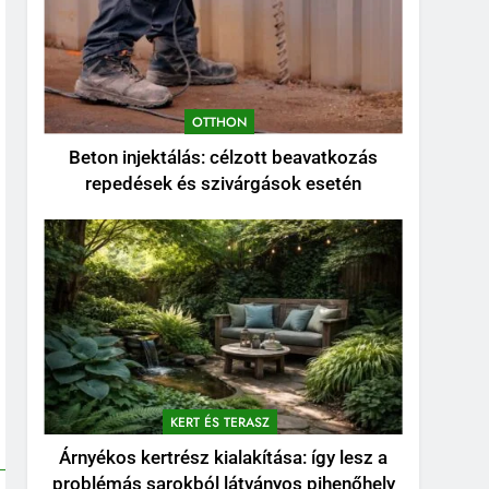
OTTHON
Beton injektálás: célzott beavatkozás
repedések és szivárgások esetén
KERT ÉS TERASZ
Árnyékos kertrész kialakítása: így lesz a
problémás sarokból látványos pihenőhely