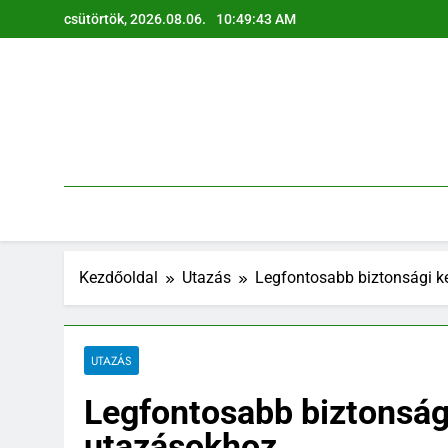
Ugrás
csütörtök, 2026.08.06.
10:49:44 AM
a
tartalomra
Kezdőoldal
Utazás
Legfontosabb biztonsági ke
UTAZÁS
Legfontosabb biztonsági
utazásokhoz