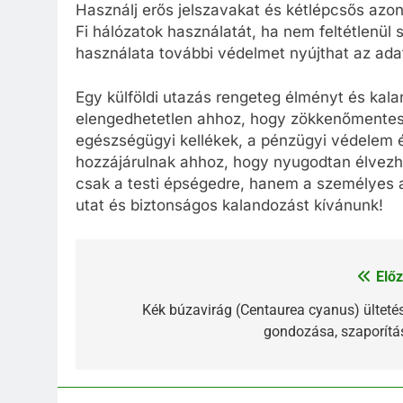
Használj erős jelszavakat és kétlépcsős azono
Fi hálózatok használatát, ha nem feltétlenül
használata további védelmet nyújthat az adat
Egy külföldi utazás rengeteg élményt és kalan
elengedhetetlen ahhoz, hogy zökkenőmentesen 
egészségügyi kellékek, a pénzügyi védelem é
hozzájárulnak ahhoz, hogy nyugodtan élvezh
csak a testi épségedre, hanem a személyes 
utat és biztonságos kalandozást kívánunk!
Előz
Bejegyzés
navigáció
Kék búzavirág (Centaurea cyanus) ültetés
gondozása, szaporítá