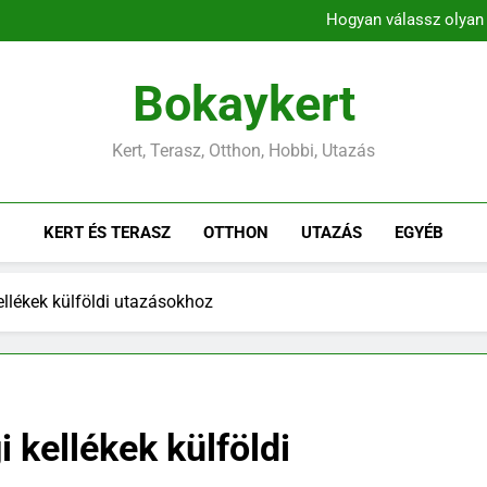
Trópusi színpompa a lakásba
Hogyan válassz olyan 
Beton injektálás: célzott 
Árnyékos kertrész kialakít
Trópusi színpompa a lakásba
Bokaykert
Hogyan válassz olyan 
Beton injektálás: célzott 
Árnyékos kertrész kialakít
Kert, Terasz, Otthon, Hobbi, Utazás
KERT ÉS TERASZ
OTTHON
UTAZÁS
EGYÉB
llékek külföldi utazásokhoz
 kellékek külföldi