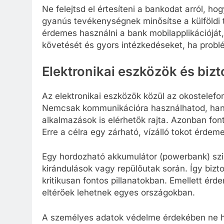
Ne felejtsd el értesíteni a bankodat arról, ho
gyanús tevékenységnek minősítse a külföldi tr
érdemes használni a bank mobilapplikációját
követését és gyors intézkedéseket, ha problé
Elektronikai eszközök és biz
Az elektronikai eszközök közül az okostelefo
Nemcsak kommunikációra használhatod, han
alkalmazások is elérhetők rajta. Azonban fon
Erre a célra egy zárható, vízálló tokot érdem
Egy hordozható akkumulátor (powerbank) szi
kirándulások vagy repülőutak során. Így bizt
kritikusan fontos pillanatokban. Emellett érd
eltérőek lehetnek egyes országokban.
A személyes adatok védelme érdekében ne hag