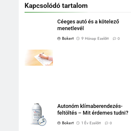
Kapcsolódó tartalom
Céeges autó és a kötelező
menetlevél
Bokert
9 Hónap Ezelőtt
0
Autonóm klímaberendezés-
feltöltés – Mit érdemes tudni?
Bokert
1 Év Ezelőtt
0