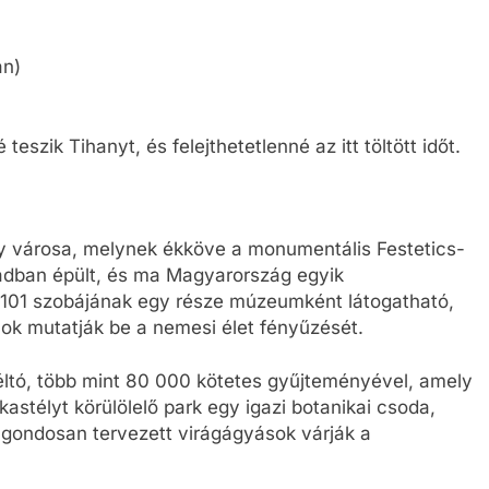
an)
eszik Tihanyt, és felejthetetlenné az itt töltött időt.
ly városa, melynek ékköve a monumentális Festetics-
ázadban épült, és ma Magyarország egyik
y 101 szobájának egy része múzeumként látogatható,
nok mutatják be a nemesi élet fényűzését.
éltó, több mint 80 000 kötetes gyűjteményével, amely
kastélyt körülölelő park egy igazi botanikai csoda,
 gondosan tervezett virágágyások várják a