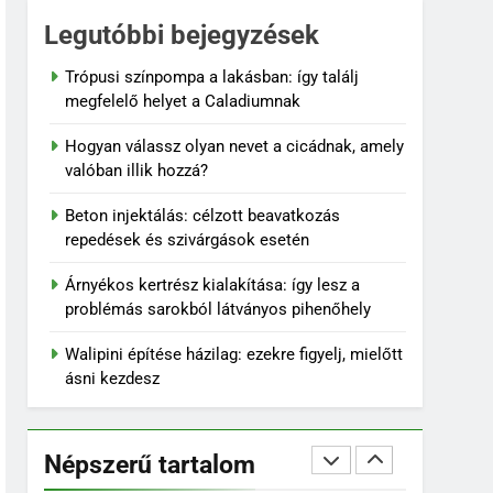
koncentrációk és
felhasználási tippek
7
Legutóbbi bejegyzések
Kevés gondozást igénylő
kert: így tervezz látványos,
Trópusi színpompa a lakásban: így találj
mégis könnyen
megfelelő helyet a Caladiumnak
KERT ÉS TERASZ
fenntartható udvart
Hogyan válassz olyan nevet a cicádnak, amely
8
valóban illik hozzá?
Szorbitol: Hatások,
Előnyök és Esetleges
Beton injektálás: célzott beavatkozás
Mellékhatások
OTTHON
repedések és szivárgások esetén
1
Árnyékos kertrész kialakítása: így lesz a
Trópusi színpompa a
problémás sarokból látványos pihenőhely
lakásban: így találj
megfelelő helyet a
Walipini építése házilag: ezekre figyelj, mielőtt
OTTHON
Caladiumnak
ásni kezdesz
2
Hogyan válassz olyan
nevet a cicádnak, amely
Népszerű tartalom
valóban illik hozzá?
OTTHON