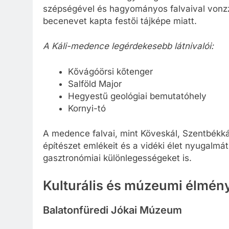
szépségével és hagyományos falvaival vonzza
becenevet kapta festői tájképe miatt.
A Káli-medence legérdekesebb látnivalói:
Kővágóörsi kőtenger
Salföld Major
Hegyestű geológiai bemutatóhely
Kornyi-tó
A medence falvai, mint Köveskál, Szentbékk
építészet emlékeit és a vidéki élet nyugalmát
gasztronómiai különlegességeket is.
Kulturális és múzeumi élmén
Balatonfüredi Jókai Múzeum