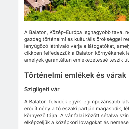
A Balaton, Közép-Európa legnagyobb tava, n
gazdag történelmi és kulturális örökséggel re
lenyűgöző látnivaló várja a látogatókat, ame
cikkben felfedezzük a Balaton környékének 
amelyek garantáltan emlékezetessé teszik u
Történelmi emlékek és várak
Szigligeti vár
A Balaton-felvidék egyik legimpozánsabb látv
erődítmény a tó északi partján magasodik, léle
környező tájra. A vár falai között sétálva szi
elképzeljük a középkori lovagokat és nemeseke