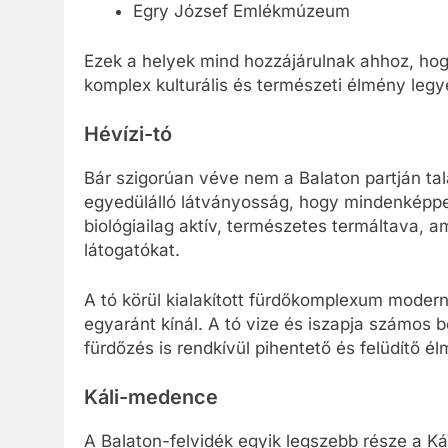
Egry József Emlékmúzeum
Ezek a helyek mind hozzájárulnak ahhoz, h
komplex kulturális és természeti élmény legy
Hévízi-tó
Bár szigorúan véve nem a Balaton partján tal
egyedülálló látványosság, hogy mindenképpe
biológiailag aktív, természetes termáltava, 
látogatókat.
A tó körül kialakított fürdőkomplexum mod
egyaránt kínál. A tó vize és iszapja számos 
fürdőzés is rendkívül pihentető és felüdítő é
Káli-medence
A Balaton-felvidék egyik legszebb része a Ká