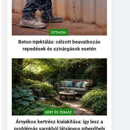
OTTHON
Beton injektálás: célzott beavatkozás
repedések és szivárgások esetén
KERT ÉS TERASZ
Árnyékos kertrész kialakítása: így lesz a
problémás sarokból látványos pihenőhely