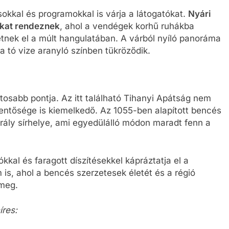
ásokkal és programokkal is várja a látogatókat.
Nyári
ákat rendeznek
, ahol a vendégek korhű ruhákba
etnek el a múlt hangulatában. A várból nyíló panoráma
 tó vize aranyló színben tükröződik.
atosabb pontja. Az itt található Tihanyi Apátság nem
lentősége is kiemelkedő. Az 1055-ben alapított bencés
rály sírhelye, ami egyedülálló módon maradt fenn a
al és faragott díszítésekkel kápráztatja el a
s, ahol a bencés szerzetesek életét és a régió
 meg.
íres: