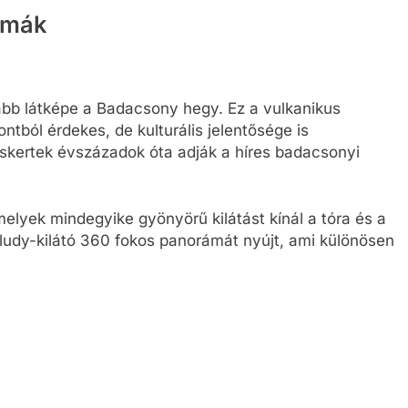
ámák
sabb látképe a Badacsony hegy. Ez a vulkanikus
ból érdekes, de kulturális jelentősége is
őskertek évszázadok óta adják a híres badacsonyi
elyek mindegyike gyönyörű kilátást kínál a tóra és a
faludy-kilátó 360 fokos panorámát nyújt, ami különösen