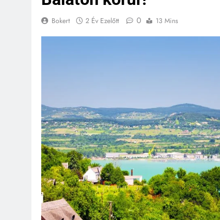
0
Bokert
2 Év Ezelőtt
13 Mins