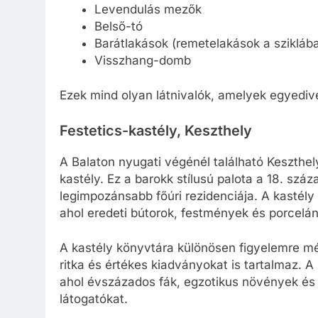
Levendulás mezők
Belső-tó
Barátlakások (remetelakások a szikláb
Visszhang-domb
Ezek mind olyan látnivalók, amelyek egyedivé t
Festetics-kastély, Keszthely
A Balaton nyugati végénél található Keszthe
kastély. Ez a barokk stílusú palota a 18. sz
legimpozánsabb főúri rezidenciája. A kastél
ahol eredeti bútorok, festmények és porcelá
A kastély könyvtára különösen figyelemre m
ritka és értékes kiadványokat is tartalmaz. A 
ahol évszázados fák, egzotikus növények és
látogatókat.