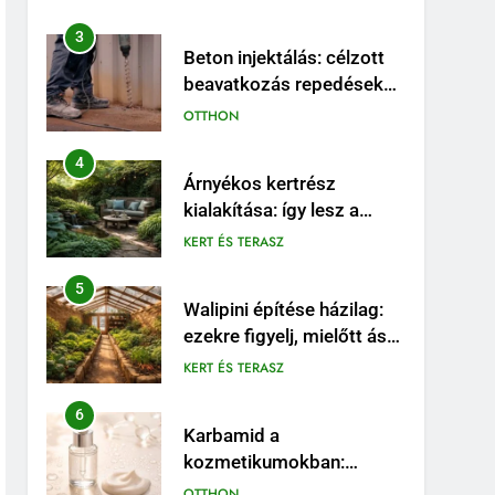
3
Beton injektálás: célzott
beavatkozás repedések
és szivárgások esetén
OTTHON
4
Árnyékos kertrész
kialakítása: így lesz a
problémás sarokból
KERT ÉS TERASZ
látványos pihenőhely
5
Walipini építése házilag:
ezekre figyelj, mielőtt ásni
kezdesz
KERT ÉS TERASZ
6
Karbamid a
kozmetikumokban:
Hatásmechanizmus,
OTTHON