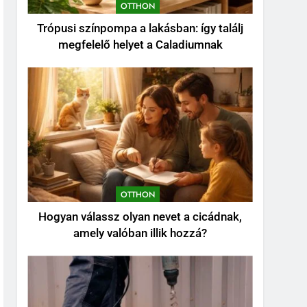
OTTHON
Hatásmechanizmus,
OTTHON
koncentrációk és
Trópusi színpompa a lakásban: így találj
felhasználási tippek
7
megfelelő helyet a Caladiumnak
Kevés gondozást igénylő
kert: így tervezz látványos,
mégis könnyen
KERT ÉS TERASZ
fenntartható udvart
8
Szorbitol: Hatások,
Előnyök és Esetleges
Mellékhatások
OTTHON
OTTHON
Hogyan válassz olyan nevet a cicádnak,
amely valóban illik hozzá?