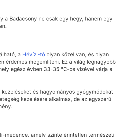
ogy a Badacsony ne csak egy hegy, hanem egy
en.
álható, a
Hévízi-tó
olyan közel van, és olyan
n érdemes megemlíteni. Ez a világ legnagyobb
amely egész évben 33-35 °C-os vizével várja a
ern kezeléseket és hagyományos gyógymódokat
betegség kezelésére alkalmas, de az egyszerű
lmény.
li-medence, amely szinte érintetlen természeti