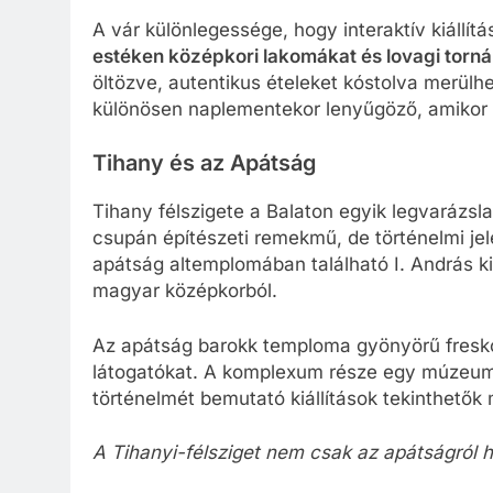
A vár különlegessége, hogy interaktív kiállít
estéken középkori lakomákat és lovagi torn
öltözve, autentikus ételeket kóstolva merülh
különösen naplementekor lenyűgöző, amikor a
Tihany és az Apátság
Tihany félszigete a Balaton egyik legvarázsl
csupán építészeti remekmű, de történelmi je
apátság altemplomában található I. András ki
magyar középkorból.
Az apátság barokk temploma gyönyörű freskókk
látogatókat. A komplexum része egy múzeum i
történelmét bemutató kiállítások tekinthetők
A Tihanyi-félsziget nem csak az apátságról h