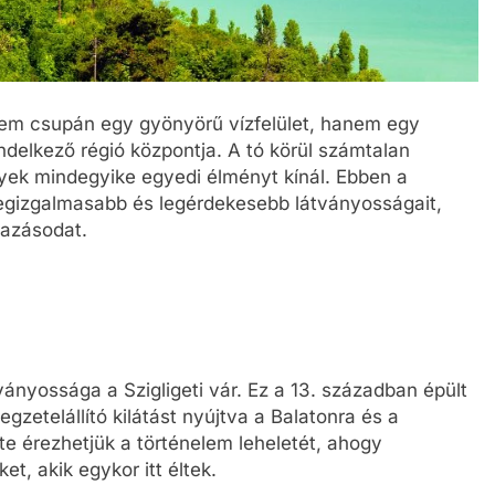
em csupán egy gyönyörű vízfelület, hanem egy
ndelkező régió központja. A tó körül számtalan
lyek mindegyike egyedi élményt kínál. Ebben a
legizgalmasabb és legérdekesebb látványosságait,
tazásodat.
ányossága a Szigligeti vár. Ez a 13. században épült
gzetelállító kilátást nyújtva a Balatonra és a
nte érezhetjük a történelem leheletét, ahogy
t, akik egykor itt éltek.