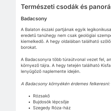
Természeti csodák és panor
Badacsony
A Balaton északi partjának egyik legikoniku
eredetű tanúhegy nem csak geológiai szempont
kiemelkedő. A hegy oldalában található szől
borokat.
A Badacsonyra több túraútvonal vezet fel, am
környező tájra. A hegy tetején található Kis
lenyűgöző naplemente idején.
A Badacsony környékén érdemes felkeresni:
Rózsakő
Bujdosók lépcsője
Szegedy Róza-ház