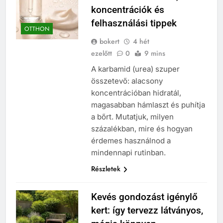
koncentrációk és
felhasználási tippek
OTTHON
bokert
4 hét
ezelőtt
0
9 mins
A karbamid (urea) szuper
összetevő: alacsony
koncentrációban hidratál,
magasabban hámlaszt és puhítja
a bőrt. Mutatjuk, milyen
százalékban, mire és hogyan
érdemes használnod a
mindennapi rutinban.
Részletek
Kevés gondozást igénylő
kert: így tervezz látványos,