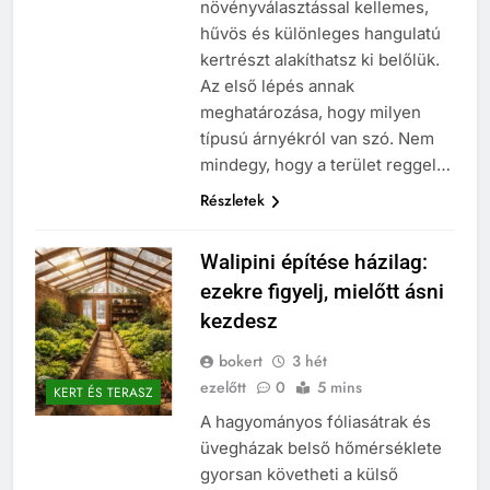
növényválasztással kellemes,
hűvös és különleges hangulatú
kertrészt alakíthatsz ki belőlük.
Az első lépés annak
meghatározása, hogy milyen
típusú árnyékról van szó. Nem
mindegy, hogy a terület reggel…
Részletek
Walipini építése házilag:
ezekre figyelj, mielőtt ásni
kezdesz
bokert
3 hét
ezelőtt
0
5 mins
KERT ÉS TERASZ
A hagyományos fóliasátrak és
üvegházak belső hőmérséklete
gyorsan követheti a külső