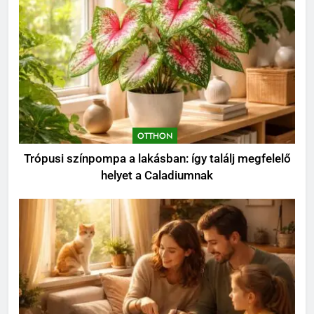
Hatásmechanizmus,
koncentrációk és felhasználási
OTTHON
tippek
8
Kevés gondozást igénylő kert:
így tervezz látványos, mégis
könnyen fenntartható udvart
KERT ÉS TERASZ
OTTHON
Trópusi színpompa a lakásban: így találj megfelelő
helyet a Caladiumnak