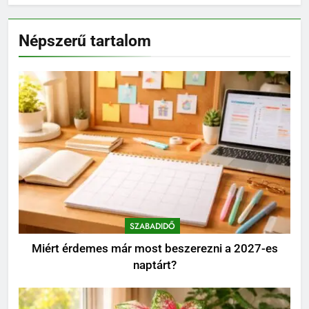
4
Beton injektálás: célzott
Népszerű tartalom
beavatkozás repedések és
szivárgások esetén
OTTHON
5
Árnyékos kertrész kialakítása:
így lesz a problémás sarokból
látványos pihenőhely
KERT ÉS TERASZ
6
Walipini építése házilag: ezekre
figyelj, mielőtt ásni kezdesz
SZABADIDŐ
KERT ÉS TERASZ
Miért érdemes már most beszerezni a 2027-es
naptárt?
7
Karbamid a kozmetikumokban: