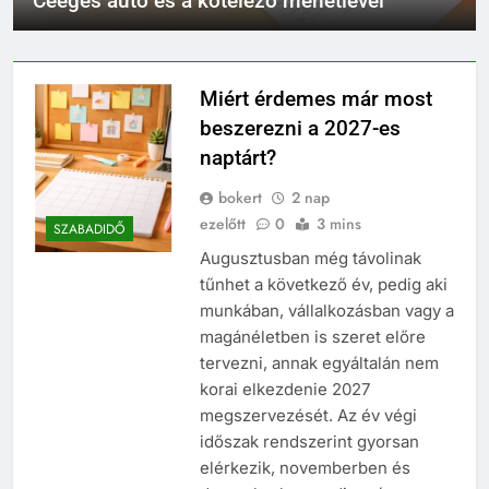
Céeges autó és a kötelező menetlevél
Miért érdemes már most
beszerezni a 2027-es
naptárt?
bokert
2 nap
ezelőtt
0
3 mins
SZABADIDŐ
Augusztusban még távolinak
tűnhet a következő év, pedig aki
munkában, vállalkozásban vagy a
magánéletben is szeret előre
tervezni, annak egyáltalán nem
korai elkezdenie 2027
megszervezését. Az év végi
időszak rendszerint gyorsan
elérkezik, novemberben és