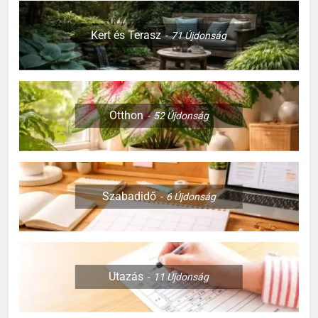
KERT ÉS TERASZ
Kert és Terasz
71
Újdonság
1
Miért érdemes már most
beszerezni a 2027-es naptárt?
SZABADIDŐ
Otthon
52
Újdonság
2
Trópusi színpompa a lakásban:
így találj megfelelő helyet a
Caladiumnak
OTTHON
Szabadidő
6
Újdonság
3
Hogyan válassz olyan nevet a
cicádnak, amely valóban illik
Utazás
11
Újdonság
hozzá?
OTTHON