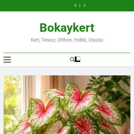
Beton injektálás:
Miért érdemes
Ugrás
repedések és
2027-es naptárt?
lakásban: így
cicádnak, amely
célzott
már most
Trópusi
Hogyan válassz
szivárgások
találj megfelelő
valóban illik
beavatkozás
beszerezni a
a
színpompa a
olyan nevet a
Beton injektálás:
esetén
helyet a
hozzá?
repedések és
2027-es naptárt?
lakásban: így
cicádnak, amely
célzott
tartalomra
Caladiumnak
szivárgások
találj megfelelő
valóban illik
beavatkozás
Bokaykert
esetén
helyet a
hozzá?
repedések és
Caladiumnak
szivárgások
esetén
Kert, Terasz, Otthon, Hobbi, Utazás