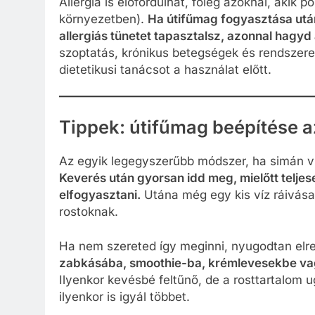
Allergia is előfordulhat, főleg azoknál, akik 
környezetben).
Ha útifűmag fogyasztása után
allergiás tünetet tapasztalsz, azonnal hagyd 
szoptatás, krónikus betegségek és rendszere
dietetikusi tanácsot a használat előtt.
Tippek: útifűmag beépítése 
Az egyik legegyszerűbb módszer, ha simán v
Keverés után gyorsan idd meg, mielőtt telje
elfogyasztani.
Utána még egy kis víz ráivása 
rostoknak.
Ha nem szereted így meginni, nyugodtan elre
zabkásába, smoothie-ba, krémlevesekbe vagy 
Ilyenkor kevésbé feltűnő, de a rosttartalo
ilyenkor is igyál többet.