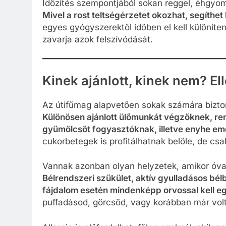
Időzítés szempontjából sokan reggel, éhgyom
Mivel a rost teltségérzetet okozhat, segíthe
egyes gyógyszerektől időben el kell különíten
zavarja azok felszívódását.
Kinek ajánlott, kinek nem? El
Az útifűmag alapvetően sokak számára bizton
Különösen ajánlott ülőmunkát végzőknek, re
gyümölcsöt fogyasztóknak, illetve enyhe e
cukorbetegek is profitálhatnak belőle, de cs
Vannak azonban olyan helyzetek, amikor óva
Bélrendszeri szűkület, aktív gyulladásos bél
fájdalom esetén mindenképp orvossal kell eg
puffadásod, görcsöd, vagy korábban már volt