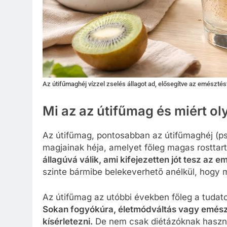
Az útifűmaghéj vízzel zselés állagot ad, elősegítve az emésztést 
Mi az az útifűmag és miért o
Az útifűmag, pontosabban az útifűmaghéj (ps
magjainak héja, amelyet főleg magas rosttar
állagúvá válik, ami kifejezetten jót tesz az
szinte bármibe belekeverhető anélkül, hogy m
Az útifűmag az utóbbi években főleg a tudato
Sokan fogyókúra, életmódváltás vagy emész
kísérletezni.
De nem csak diétázóknak haszn