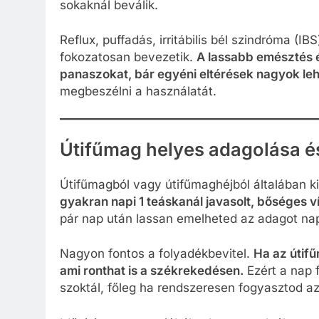
sokaknál beválik.
Reflux, puffadás, irritábilis bél szindróma (I
fokozatosan bevezetik.
A lassabb emésztés é
panaszokat, bár egyéni eltérések nagyok le
megbeszélni a használatát.
Útifűmag helyes adagolása é
Útifűmagból vagy útifűmaghéjból általában 
gyakran napi 1 teáskanál javasolt, bőséges ví
pár nap után lassan emelheted az adagot napi
Nagyon fontos a folyadékbevitel.
Ha az útif
ami ronthat is a székrekedésen.
Ezért a nap f
szoktál, főleg ha rendszeresen fogyasztod az