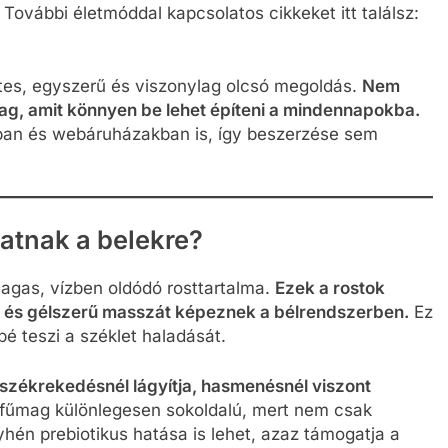
 További életmóddal kapcsolatos cikkeket itt találsz:
tes, egyszerű és viszonylag olcsó megoldás.
Nem
ag, amit könnyen be lehet építeni a mindennapokba.
kban és webáruházakban is, így beszerzése sem
hatnak a belekre?
agas, vízben oldódó rosttartalma.
Ezek a rostok
, és gélszerű masszát képeznek a bélrendszerben.
Ez
é teszi a széklet haladását.
székrekedésnél lágyítja, hasmenésnél viszont
ifűmag különlegesen sokoldalú, mert nem csak
hén prebiotikus hatása is lehet, azaz támogatja a