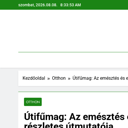
Ugrás
szombat, 2026.08.08.
8:33:54 AM
a
tartalomra
Kezdőoldal
Otthon
Útifűmag: Az emésztés és 
OTTHON
Útifűmag: Az emésztés
részletes útmutatója