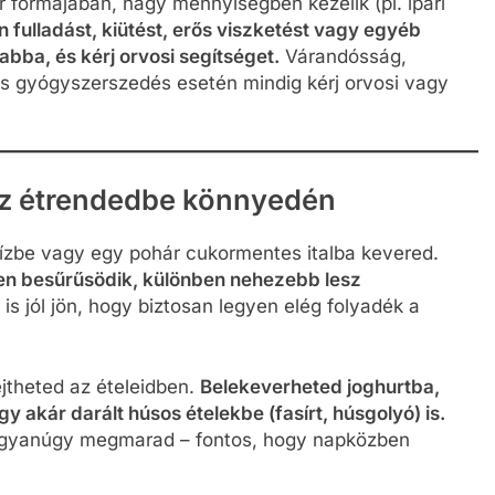
por formájában, nagy mennyiségben kezelik (pl. ipari
 fulladást, kiütést, erős viszketést vagy egyéb
abba, és kérj orvosi segítséget.
Várandósság,
s gyógyszerszedés esetén mindig kérj orvosi vagy
az étrendedbe könnyedén
ízbe vagy egy pohár cukormentes italba kevered.
sen besűrűsödik, különben nehezebb lesz
is jól jön, hogy biztosan legyen elég folyadék a
jtheted az ételeidben.
Belekeverheted joghurtba,
akár darált húsos ételekbe (fasírt, húsgolyó) is.
m ugyanúgy megmarad – fontos, hogy napközben