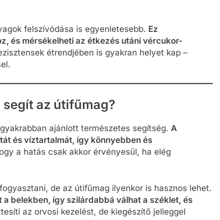
yagok felszívódása is egyenletesebb.
Ez
oz, és mérsékelheti az étkezés utáni vércukor-
ezisztensek étrendjében is gyakran helyet kap –
el.
segít az útifűmag?
ggyakrabban ajánlott természetes segítség.
A
tát és víztartalmát, így könnyebben és
ogy a hatás csak akkor érvényesül, ha elég
ogyasztani, de az útifűmag ilyenkor is hasznos lehet.
 a belekben, így szilárdabbá válhat a széklet, és
síti az orvosi kezelést, de kiegészítő jelleggel