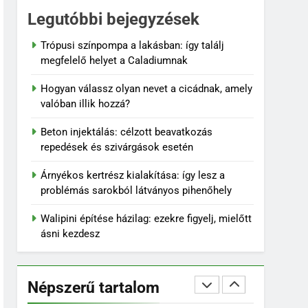
6
Legutóbbi bejegyzések
Karbamid a
kozmetikumokban:
Trópusi színpompa a lakásban: így találj
Hatásmechanizmus,
megfelelő helyet a Caladiumnak
OTTHON
koncentrációk és
Hogyan válassz olyan nevet a cicádnak, amely
felhasználási tippek
7
valóban illik hozzá?
Kevés gondozást igénylő
kert: így tervezz látványos,
Beton injektálás: célzott beavatkozás
mégis könnyen
KERT ÉS TERASZ
repedések és szivárgások esetén
fenntartható udvart
8
Árnyékos kertrész kialakítása: így lesz a
Szorbitol: Hatások,
problémás sarokból látványos pihenőhely
Előnyök és Esetleges
Mellékhatások
Walipini építése házilag: ezekre figyelj, mielőtt
OTTHON
ásni kezdesz
1
Trópusi színpompa a
lakásban: így találj
Népszerű tartalom
megfelelő helyet a
OTTHON