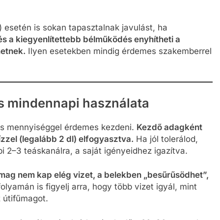
BS) esetén is sokan tapasztalnak javulást, ha
s a kiegyenlítettebb bélműködés enyhítheti a
hetnek.
Ilyen esetekben mindig érdemes szakemberrel
s mindennapi használata
kis mennyiséggel érdemes kezdeni.
Kezdő adagként
zzel (legalább 2 dl) elfogyasztva.
Ha jól tolerálod,
 2–3 teáskanálra, a saját igényeidhez igazítva.
űmag nem kap elég vizet, a belekben „besűrűsödhet”,
olyamán is figyelj arra, hogy több vizet igyál, mint
 útifűmagot.