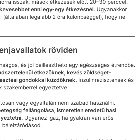
orra isszák, mások étkezések előtt 20–30 perccel.
t kevesebbet enni egy-egy étkezésnél.
Ugyanakkor
i (általában legalább 2 óra különbséggel), hogy ne
lenjavallatok röviden
ságos, és jól beilleszthető egy egészséges étrendbe.
ndszertelenül étkezőknek, kevés zöldséget-
mésztési gondokkal küzdőknek.
Inzulinrezisztensek és
ak szakemberrel egyeztetve.
tosan vagy egyáltalán nem szabad használni.
betegség fellángolása, ismeretlen eredetű hasi
yeztetni.
Ugyanez igaz, ha gyakran van erős
 bélelzáródásod.