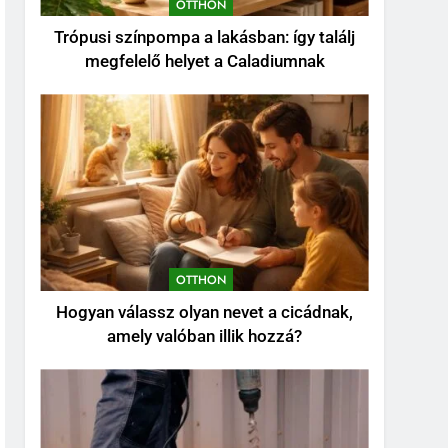
OTTHON
kezdesz
KERT ÉS TERASZ
Trópusi színpompa a lakásban: így találj
6
megfelelő helyet a Caladiumnak
Karbamid a
kozmetikumokban:
Hatásmechanizmus,
OTTHON
koncentrációk és
felhasználási tippek
7
Kevés gondozást igénylő
kert: így tervezz látványos,
mégis könnyen
KERT ÉS TERASZ
fenntartható udvart
OTTHON
8
Szorbitol: Hatások,
Hogyan válassz olyan nevet a cicádnak,
Előnyök és Esetleges
amely valóban illik hozzá?
Mellékhatások
OTTHON