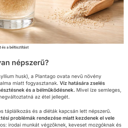
és a béltisztítást
lyan népszerű?
yllium husk), a Plantago ovata nevű növény
talma miatt fogyasztanak.
Víz hatására zselés
 emésztésnek és a bélműködésnek.
Mivel íze semleges,
egváltoztatná az étel jellegét.
s táplálkozás és a diéták kapcsán lett népszerű.
tési problémák rendezése miatt kezdenek el vele
os: irodai munkát végzőknek, keveset mozgóknak és