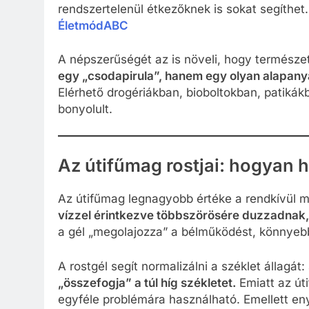
rendszertelenül étkezőknek is sokat segíthet.
ÉletmódABC
A népszerűségét az is növeli, hogy természe
egy „csodapirula”, hanem egy olyan alapany
Elérhető drogériákban, bioboltokban, patiká
bonyolult.
Az útifűmag rostjai: hogyan 
Az útifűmag legnagyobb értéke a rendkívül m
vízzel érintkezve többszörösére duzzadnak
a gél „megolajozza” a bélműködést, könnyebb
A rostgél segít normalizálni a széklet állagát:
„összefogja” a túl híg székletet.
Emiatt az út
egyféle problémára használható. Emellett eny