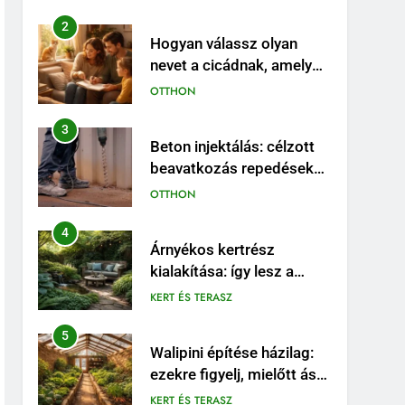
Caladiumnak
2
Hogyan válassz olyan
nevet a cicádnak, amely
valóban illik hozzá?
OTTHON
3
Beton injektálás: célzott
beavatkozás repedések
és szivárgások esetén
OTTHON
4
Árnyékos kertrész
kialakítása: így lesz a
problémás sarokból
KERT ÉS TERASZ
látványos pihenőhely
5
Walipini építése házilag:
ezekre figyelj, mielőtt ásni
kezdesz
KERT ÉS TERASZ