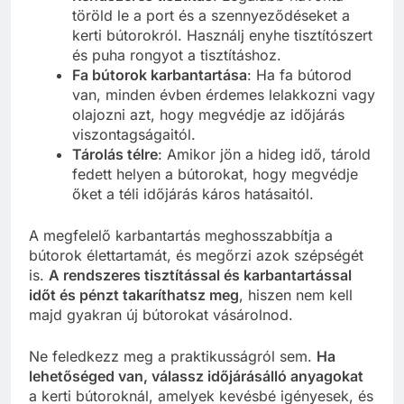
töröld le a port és a szennyeződéseket a
kerti bútorokról. Használj enyhe tisztítószert
és puha rongyot a tisztításhoz.
Fa bútorok karbantartása
: Ha fa bútorod
van, minden évben érdemes lelakkozni vagy
olajozni azt, hogy megvédje az időjárás
viszontagságaitól.
Tárolás télre
: Amikor jön a hideg idő, tárold
fedett helyen a bútorokat, hogy megvédje
őket a téli időjárás káros hatásaitól.
A megfelelő karbantartás meghosszabbítja a
bútorok élettartamát, és megőrzi azok szépségét
is.
A rendszeres tisztítással és karbantartással
időt és pénzt takaríthatsz meg
, hiszen nem kell
majd gyakran új bútorokat vásárolnod.
Ne feledkezz meg a praktikusságról sem.
Ha
lehetőséged van, válassz időjárásálló anyagokat
a kerti bútoroknál, amelyek kevésbé igényesek, és