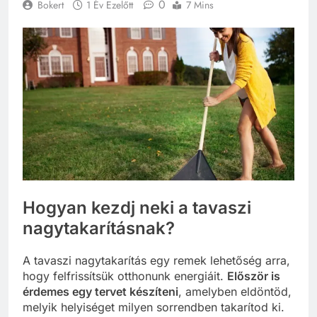
0
Bokert
1 Év Ezelőtt
7 Mins
Hogyan kezdj neki a tavaszi
nagytakarításnak?
A tavaszi nagytakarítás egy remek lehetőség arra,
hogy felfrissítsük otthonunk energiáit.
Először is
érdemes egy tervet készíteni
, amelyben eldöntöd,
melyik helyiséget milyen sorrendben takarítod ki.