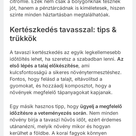
citromlé. Ezek nem csak a bolygónknak tesznek
jót, hanem a pénztárcádnak is kíméletesek, hiszen
szinte minden háztartásban megtalálhatóak.
Kertészkedés tavasszal: tips &
trükkök
A tavaszi kertészkedés az egyik legkellemesebb
időtöltés lehet, ha szeretsz a szabadban lenni.
Az
első lépés a talaj előkészítése
, ami
kulcsfontosságú a sikeres növénytermesztéshez.
Fontos, hogy felásd a talajt, eltávolítsd a
gyomokat, és hozzáadj komposztot, hogy a
növények megfelelő tápanyagokat kapjanak.
Egy másik hasznos tipp, hogy
ügyelj a megfelelő
időzítésre a veteményezés során
. Nem minden
növény bírja a tavaszi hűvös időt, ezért érdemes
utánanézni, melyik növény mikor és hogyan
kerülhet a földbe. A korai fagyok könnyen