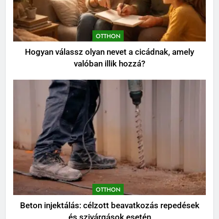
OTTHON
Hogyan válassz olyan nevet a cicádnak, amely
valóban illik hozzá?
OTTHON
Beton injektálás: célzott beavatkozás repedések
és szivárgások esetén