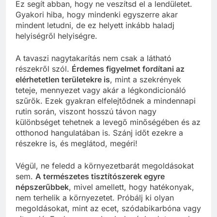
Ez segít abban, hogy ne veszítsd el a lendületet.
Gyakori hiba, hogy mindenki egyszerre akar
mindent letudni, de ez helyett inkább haladj
helyiségről helyiségre.
A tavaszi nagytakarítás nem csak a látható
részekről szól.
Érdemes figyelmet fordítani az
elérhetetlen területekre is
, mint a szekrények
teteje, mennyezet vagy akár a légkondicionáló
szűrők. Ezek gyakran elfelejtődnek a mindennapi
rutin során, viszont hosszú távon nagy
különbséget tehetnek a levegő minőségében és az
otthonod hangulatában is. Szánj időt ezekre a
részekre is, és meglátod, megéri!
Végül, ne feledd a környezetbarát megoldásokat
sem.
A természetes tisztítószerek egyre
népszerűbbek
, mivel amellett, hogy hatékonyak,
nem terhelik a környezetet. Próbálj ki olyan
megoldásokat, mint az ecet, szódabikarbóna vagy