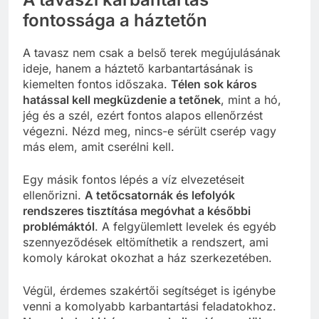
fontossága a háztetőn
A tavasz nem csak a belső terek megújulásának
ideje, hanem a háztető karbantartásának is
kiemelten fontos időszaka.
Télen sok káros
hatással kell megküzdenie a tetőnek
, mint a hó,
jég és a szél, ezért fontos alapos ellenőrzést
végezni. Nézd meg, nincs-e sérült cserép vagy
más elem, amit cserélni kell.
Egy másik fontos lépés a víz elvezetéseit
ellenőrizni.
A tetőcsatornák és lefolyók
rendszeres tisztítása megóvhat a későbbi
problémáktól
. A felgyülemlett levelek és egyéb
szennyeződések eltömíthetik a rendszert, ami
komoly károkat okozhat a ház szerkezetében.
Végül, érdemes szakértői segítséget is igénybe
venni a komolyabb karbantartási feladatokhoz.