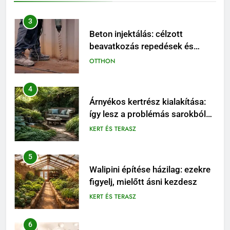
4
Árnyékos kertrész kialakítása:
így lesz a problémás sarokból
látványos pihenőhely
KERT ÉS TERASZ
5
Walipini építése házilag: ezekre
figyelj, mielőtt ásni kezdesz
KERT ÉS TERASZ
6
Karbamid a kozmetikumokban:
Hatásmechanizmus,
koncentrációk és felhasználási
OTTHON
tippek
7