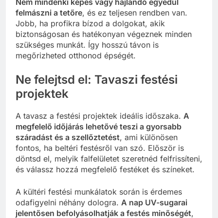
Nem mindenki képes vagy hajlandó egyedül
felmászni a tetőre
, és ez teljesen rendben van.
Jobb, ha profikra bízod a dolgokat, akik
biztonságosan és hatékonyan végeznek minden
szükséges munkát. Így hosszú távon is
megőrizheted otthonod épségét.
Ne felejtsd el: Tavaszi festési
projektek
A tavasz a festési projektek ideális időszaka.
A
megfelelő időjárás lehetővé teszi a gyorsabb
száradást és a szellőztetést
, ami különösen
fontos, ha beltéri festésről van szó. Először is
döntsd el, melyik falfelületet szeretnéd felfrissíteni,
és válassz hozzá megfelelő festéket és színeket.
A kültéri festési munkálatok során is érdemes
odafigyelni néhány dologra.
A nap UV-sugarai
jelentősen befolyásolhatják a festés minőségét
,