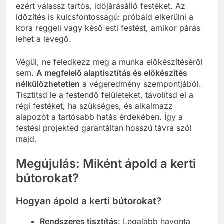
ezért válassz tartós, időjárásálló festéket. Az
időzítés is kulcsfontosságú: próbáld elkerülni a
kora reggeli vagy késő esti festést, amikor párás
lehet a levegő.
Végül, ne feledkezz meg a munka előkészítéséről
sem.
A megfelelő alaptisztítás és előkészítés
nélkülözhetetlen
a végeredmény szempontjából.
Tisztítsd le a festendő felületeket, távolítsd el a
régi festéket, ha szükséges, és alkalmazz
alapozót a tartósabb hatás érdekében. Így a
festési projekted garantáltan hosszú távra szól
majd.
Megújulás: Miként ápold a kerti
bútorokat?
Hogyan ápold a kerti bútorokat?
Rendszeres tisztítás
: Legalább havonta