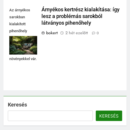
5
Árnyékos kertrész kialakítása: így
Az árnyékos
Walipini építése házilag: ezekre
lesz a problémás sarokból
sarokban
figyelj, mielőtt ásni kezdesz
látványos pihenőhely
kialakított
KERT ÉS TERASZ
pihenőhely
bokert
2 hét ezelőtt
0
kényelmes
6
ülőalkalmatosságokkal
Karbamid a kozmetikumokban:
és zöld
Hatásmechanizmus,
növényekkel vár.
koncentrációk és felhasználási
OTTHON
tippek
7
Kevés gondozást igénylő kert:
így tervezz látványos, mégis
könnyen fenntartható udvart
KERT ÉS TERASZ
Keresés
KERESÉS
8
Szorbitol: Hatások, Előnyök és