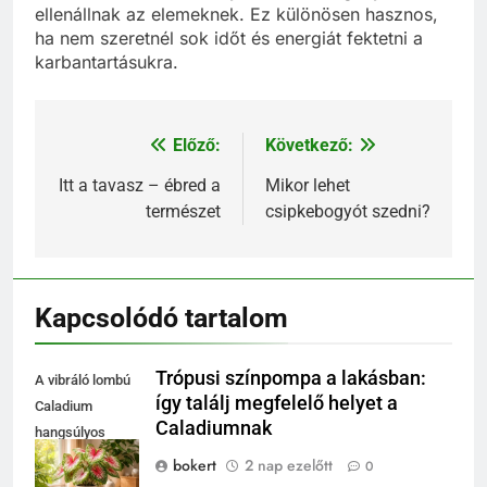
ellenállnak az elemeknek. Ez különösen hasznos,
ha nem szeretnél sok időt és energiát fektetni a
karbantartásukra.
Előző:
Következő:
Bejegyzés
navigáció
Itt a tavasz – ébred a
Mikor lehet
természet
csipkebogyót szedni?
Kapcsolódó tartalom
Trópusi színpompa a lakásban:
A vibráló lombú
így találj megfelelő helyet a
Caladium
Caladiumnak
hangsúlyos
fókusz lehet a
bokert
2 nap ezelőtt
0
nappaliban.