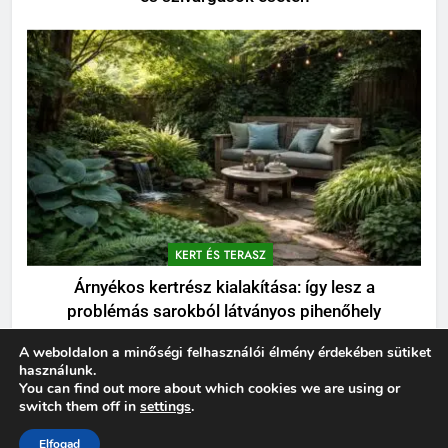
KERT ÉS TERASZ
Árnyékos kertrész kialakítása: így lesz a
problémás sarokból látványos pihenőhely
A weboldalon a minőségi felhasználói élmény érdekében sütiket
használunk.
Newsmatic - News WordPress sablon 2026. Powered By
You can find out more about which cookies we are using or
.
BlazeThemes
switch them off in
settings
.
Elfogad