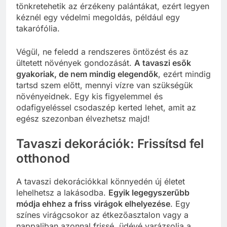
tönkretehetik az érzékeny palántákat, ezért legyen
kéznél egy védelmi megoldás, például egy
takarófólia.
Végül, ne feledd a rendszeres öntözést és az
ültetett növények gondozását.
A tavaszi esők
gyakoriak, de nem mindig elegendők
, ezért mindig
tartsd szem előtt, mennyi vízre van szükségük
növényeidnek. Egy kis figyelemmel és
odafigyeléssel csodaszép kerted lehet, amit az
egész szezonban élvezhetsz majd!
Tavaszi dekorációk: Frissítsd fel
otthonod
A tavaszi dekorációkkal könnyedén új életet
lehelhetsz a lakásodba.
Egyik legegyszerűbb
módja ehhez a friss virágok elhelyezése
. Egy
színes virágcsokor az étkezőasztalon vagy a
nappaliban azonnal frissé, üdévé varázsolja a