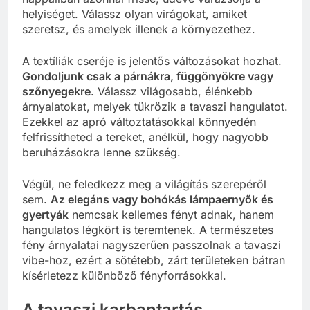
helyiséget. Válassz olyan virágokat, amiket
szeretsz, és amelyek illenek a környezethez.
A textíliák cseréje is jelentős változásokat hozhat.
Gondoljunk csak a párnákra, függönyökre vagy
szőnyegekre
. Válassz világosabb, élénkebb
árnyalatokat, melyek tükrözik a tavaszi hangulatot.
Ezekkel az apró változtatásokkal könnyedén
felfrissítheted a tereket, anélkül, hogy nagyobb
beruházásokra lenne szükség.
Végül, ne feledkezz meg a világítás szerepéről
sem.
Az elegáns vagy bohókás lámpaernyők és
gyertyák
nemcsak kellemes fényt adnak, hanem
hangulatos légkört is teremtenek. A természetes
fény árnyalatai nagyszerűen passzolnak a tavaszi
vibe-hoz, ezért a sötétebb, zárt területeken bátran
kísérletezz különböző fényforrásokkal.
A tavaszi karbantartás