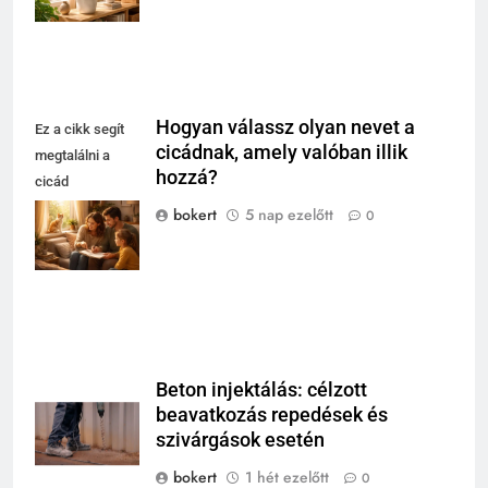
Hogyan válassz olyan nevet a
Ez a cikk segít
cicádnak, amely valóban illik
megtalálni a
hozzá?
cicád
személyiségéhez
bokert
5 nap ezelőtt
0
leginkább illő
nevet.
Beton injektálás: célzott
beavatkozás repedések és
szivárgások esetén
bokert
1 hét ezelőtt
0