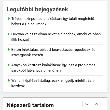
Esetleges Mellékhatások
Legutóbbi bejegyzések
OTTHON
Trópusi színpompa a lakásban: így találj megfelelő
1
helyet a Caladiumnak
Trópusi színpompa a lakásban:
Hogyan válassz olyan nevet a cicádnak, amely valóban
így találj megfelelő helyet a
illik hozzá?
Caladiumnak
OTTHON
Beton injektálás: célzott beavatkozás repedések és
szivárgások esetén
2
Hogyan válassz olyan nevet a
Árnyékos kertrész kialakítása: így lesz a problémás
cicádnak, amely valóban illik
sarokból látványos pihenőhely
hozzá?
OTTHON
Walipini építése házilag: ezekre figyelj, mielőtt ásni
kezdesz
3
Beton injektálás: célzott
beavatkozás repedések és
Népszerű tartalom
szivárgások esetén
OTTHON