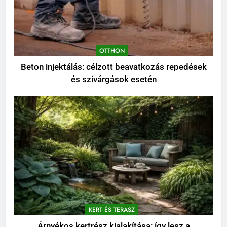
OTTHON
Beton injektálás: célzott beavatkozás repedések
és szivárgások esetén
KERT ÉS TERASZ
Árnyékos kertrész kialakítása: így lesz a