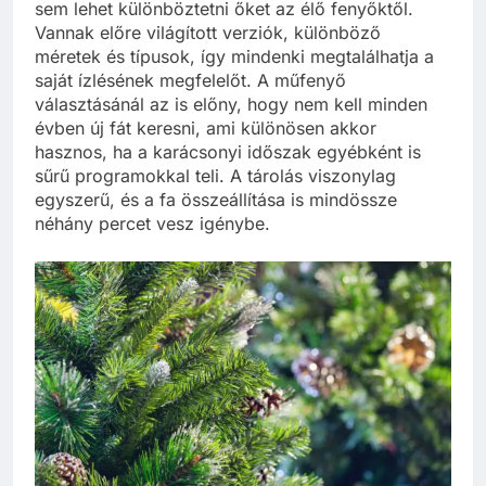
sem lehet különböztetni őket az élő fenyőktől.
Vannak előre világított verziók, különböző
méretek és típusok, így mindenki megtalálhatja a
saját ízlésének megfelelőt. A műfenyő
választásánál az is előny, hogy nem kell minden
évben új fát keresni, ami különösen akkor
hasznos, ha a karácsonyi időszak egyébként is
sűrű programokkal teli. A tárolás viszonylag
egyszerű, és a fa összeállítása is mindössze
néhány percet vesz igénybe.