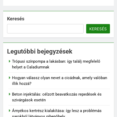
Karbamid a kozmetikumokban:
Hatásmechanizmus,
koncentrációk és felhasználási
OTTHON
Keresés
tippek
KERESÉS
7
Kevés gondozást igénylő kert:
így tervezz látványos, mégis
Legutóbbi bejegyzések
könnyen fenntartható udvart
KERT ÉS TERASZ
Trópusi színpompa a lakásban: így találj megfelelő
8
helyet a Caladiumnak
Szorbitol: Hatások, Előnyök és
Hogyan válassz olyan nevet a cicádnak, amely valóban
Esetleges Mellékhatások
illik hozzá?
OTTHON
Beton injektálás: célzott beavatkozás repedések és
szivárgások esetén
1
Trópusi színpompa a lakásban:
Árnyékos kertrész kialakítása: így lesz a problémás
így találj megfelelő helyet a
sarokból látványos pihenőhely