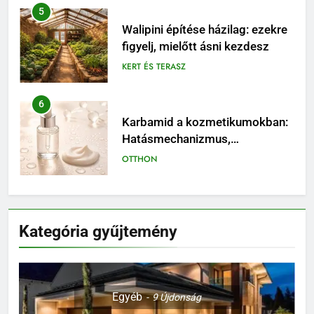
5
Walipini építése házilag: ezekre
figyelj, mielőtt ásni kezdesz
KERT ÉS TERASZ
6
Karbamid a kozmetikumokban:
Hatásmechanizmus,
koncentrációk és felhasználási
OTTHON
tippek
7
Kevés gondozást igénylő kert:
Kategória gyűjtemény
így tervezz látványos, mégis
könnyen fenntartható udvart
KERT ÉS TERASZ
8
Egyéb
9
Újdonság
Szorbitol: Hatások, Előnyök és