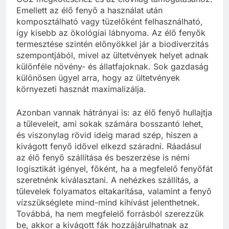
Emellett az élő fenyő a használat után
komposztálható vagy tüzelőként felhasználható,
így kisebb az ökológiai lábnyoma. Az élő fenyők
termesztése szintén előnyökkel jár a biodiverzitás
szempontjából, mivel az ültetvények helyet adnak
különféle növény- és állatfajoknak. Sok gazdaság
különösen ügyel arra, hogy az ültetvények
környezeti hasznát maximalizálja.
Azonban vannak hátrányai is: az élő fenyő hullajtja
a tűleveleit, ami sokak számára bosszantó lehet,
és viszonylag rövid ideig marad szép, hiszen a
kivágott fenyő idővel elkezd száradni. Ráadásul
az élő fenyő szállítása és beszerzése is némi
logisztikát igényel, főként, ha a megfelelő fenyőfát
szeretnénk kiválasztani. A nehézkes szállítás, a
tűlevelek folyamatos eltakarítása, valamint a fenyő
vízszükséglete mind-mind kihívást jelenthetnek.
Továbbá, ha nem megfelelő forrásból szerezzük
be, akkor a kivágott fák hozzájárulhatnak az