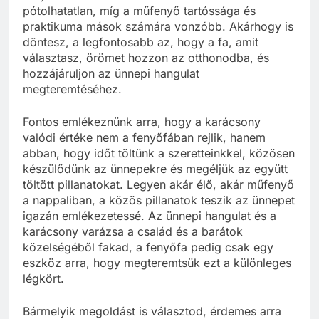
pótolhatatlan, míg a műfenyő tartóssága és
praktikuma mások számára vonzóbb. Akárhogy is
döntesz, a legfontosabb az, hogy a fa, amit
választasz, örömet hozzon az otthonodba, és
hozzájáruljon az ünnepi hangulat
megteremtéséhez.
Fontos emlékeznünk arra, hogy a karácsony
valódi értéke nem a fenyőfában rejlik, hanem
abban, hogy időt töltünk a szeretteinkkel, közösen
készülődünk az ünnepekre és megéljük az együtt
töltött pillanatokat. Legyen akár élő, akár műfenyő
a nappaliban, a közös pillanatok teszik az ünnepet
igazán emlékezetessé. Az ünnepi hangulat és a
karácsony varázsa a család és a barátok
közelségéből fakad, a fenyőfa pedig csak egy
eszköz arra, hogy megteremtsük ezt a különleges
légkört.
Bármelyik megoldást is választod, érdemes arra