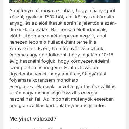
A műfenyő hátránya azonban, hogy műanyagból
készül, gyakran PVC-ből, ami környezetkárosító
anyag, és az előállításuk során is jelentős a szén-
dioxid-kibocsátás. Bár hosszú élettartamúak,
előbb-utóbb a szeméttelepeken végzik, ahol
nehezen lebomló hulladékként terhelik a
környezetet. Ezért, ha műfenyőt választunk,
érdemes úgy gondolkodni, hogy legalább 10-15
évig használni fogjuk, hogy környezetvédelmi
szempontból is megérje. Fontos továbbá
figyelembe venni, hogy a műfenyők gyártási
folyamata korántsem mondható
energiatakarékosnak, mivel a gyártás és szállítás
során nagy mennyiségű fosszilis energiát
használnak fel. Az importált műfenyők esetében
pedig a szállítás karbonlábnyoma is jelentős.
Melyiket válaszd?