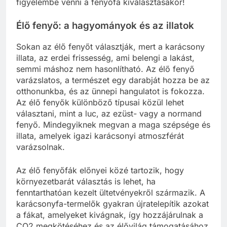
figyelembe venni a fenyőfa kiválasztásakor!
Élő fenyő: a hagyományok és az illatok
Sokan az élő fenyőt választják, mert a karácsony
illata, az erdei frissesség, ami belengi a lakást,
semmi máshoz nem hasonlítható. Az élő fenyő
varázslatos, a természet egy darabját hozza be az
otthonunkba, és az ünnepi hangulatot is fokozza.
Az élő fenyők különböző típusai közül lehet
választani, mint a luc, az ezüst- vagy a normand
fenyő. Mindegyiknek megvan a maga szépsége és
illata, amelyek igazi karácsonyi atmoszférát
varázsolnak.
Az élő fenyőfák előnyei közé tartozik, hogy
környezetbarát választás is lehet, ha
fenntarthatóan kezelt ültetvényekről származik. A
karácsonyfa-termelők gyakran újratelepítik azokat
a fákat, amelyeket kivágnak, így hozzájárulnak a
CO2 megkötéséhez és az élővilág támogatásához.