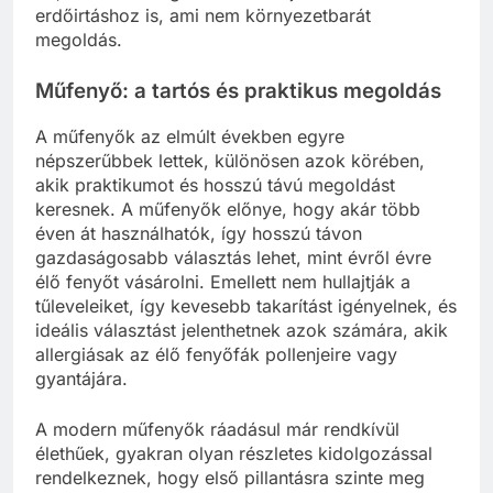
erdőirtáshoz is, ami nem környezetbarát
megoldás.
Műfenyő: a tartós és praktikus megoldás
A műfenyők az elmúlt években egyre
népszerűbbek lettek, különösen azok körében,
akik praktikumot és hosszú távú megoldást
keresnek. A műfenyők előnye, hogy akár több
éven át használhatók, így hosszú távon
gazdaságosabb választás lehet, mint évről évre
élő fenyőt vásárolni. Emellett nem hullajtják a
tűleveleiket, így kevesebb takarítást igényelnek, és
ideális választást jelenthetnek azok számára, akik
allergiásak az élő fenyőfák pollenjeire vagy
gyantájára.
A modern műfenyők ráadásul már rendkívül
élethűek, gyakran olyan részletes kidolgozással
rendelkeznek, hogy első pillantásra szinte meg