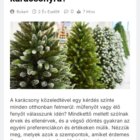
0
Bokert
2 Év Ezelőtt
7 Mins
A karácsony közeledtével egy kérdés szinte
minden otthonban felmerül: műfenyőt vagy élő
fenyőt válasszunk idén? Mindkettő mellett szólnak
érvek és ellenérvek, és a végső döntés gyakran az
egyéni preferenciákon és értékeken múlik. Nézzük
meg, melyek azok a szempontok, amiket érdemes