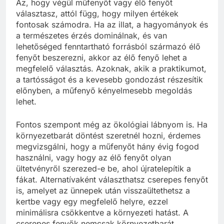
Az, hogy végül műfenyőt vagy élő fenyőt
választasz, attól függ, hogy milyen értékek
fontosak számodra. Ha az illat, a hagyományok és
a természetes érzés dominálnak, és van
lehetőséged fenntartható forrásból származó élő
fenyőt beszerezni, akkor az élő fenyő lehet a
megfelelő választás. Azoknak, akik a praktikumot,
a tartósságot és a kevesebb gondozást részesítik
előnyben, a műfenyő kényelmesebb megoldás
lehet.
Fontos szempont még az ökológiai lábnyom is. Ha
környezetbarát döntést szeretnél hozni, érdemes
megvizsgálni, hogy a műfenyőt hány évig fogod
használni, vagy hogy az élő fenyőt olyan
ültetvényről szerezed-e be, ahol újratelepítik a
fákat. Alternatívaként választhatsz cserepes fenyőt
is, amelyet az ünnepek után visszaültethetsz a
kertbe vagy egy megfelelő helyre, ezzel
minimálisra csökkentve a környezeti hatást. A
cserepes fenyők nemcsak környezetbarát