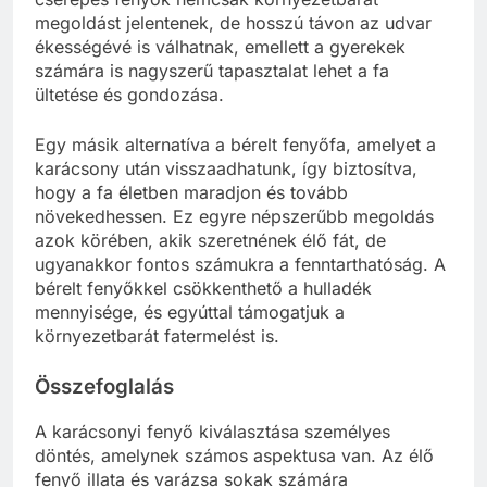
megoldást jelentenek, de hosszú távon az udvar
ékességévé is válhatnak, emellett a gyerekek
számára is nagyszerű tapasztalat lehet a fa
ültetése és gondozása.
Egy másik alternatíva a bérelt fenyőfa, amelyet a
karácsony után visszaadhatunk, így biztosítva,
hogy a fa életben maradjon és tovább
növekedhessen. Ez egyre népszerűbb megoldás
azok körében, akik szeretnének élő fát, de
ugyanakkor fontos számukra a fenntarthatóság. A
bérelt fenyőkkel csökkenthető a hulladék
mennyisége, és egyúttal támogatjuk a
környezetbarát fatermelést is.
Összefoglalás
A karácsonyi fenyő kiválasztása személyes
döntés, amelynek számos aspektusa van. Az élő
fenyő illata és varázsa sokak számára