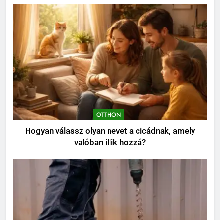
Kevés gondozást igénylő kert:
így tervezz látványos, mégis
könnyen fenntartható udvart
KERT ÉS TERASZ
8
Szorbitol: Hatások, Előnyök és
Esetleges Mellékhatások
OTTHON
OTTHON
Hogyan válassz olyan nevet a cicádnak, amely
valóban illik hozzá?