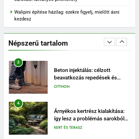
Caladiumnak
OTTHON
Walipini építése házilag: ezekre figyelj, mielőtt ásni
kezdesz
2
Hogyan válassz olyan nevet a
cicádnak, amely valóban illik
Népszerű tartalom
hozzá?
OTTHON
3
Beton injektálás: célzott
beavatkozás repedések és
szivárgások esetén
OTTHON
4
Árnyékos kertrész kialakítása:
így lesz a problémás sarokból
látványos pihenőhely
KERT ÉS TERASZ