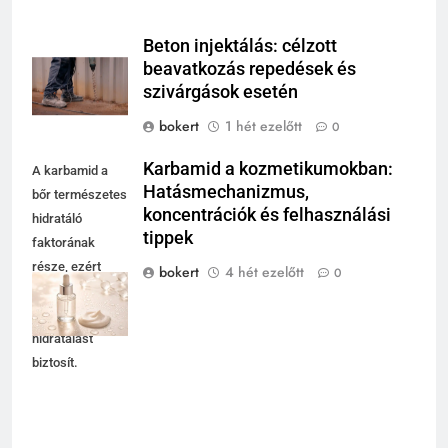
Beton injektálás: célzott
beavatkozás repedések és
szivárgások esetén
bokert
1 hét ezelőtt
0
Karbamid a kozmetikumokban:
A karbamid a
Hatásmechanizmus,
bőr természetes
koncentrációk és felhasználási
hidratáló
tippek
faktorának
része, ezért
bokert
4 hét ezelőtt
0
kényelmes és
5
tolerálható
Walipini építése házilag: ezekre
hidratálást
figyelj, mielőtt ásni kezdesz
biztosít.
KERT ÉS TERASZ
6