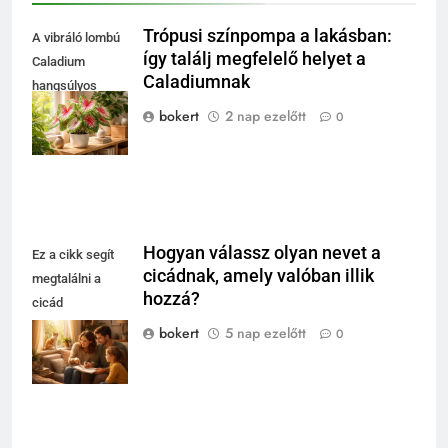
Trópusi színpompa a lakásban:
A vibráló lombú
így találj megfelelő helyet a
Caladium
Caladiumnak
hangsúlyos
fókusz lehet a
bokert
2 nap ezelőtt
0
nappaliban.
Hogyan válassz olyan nevet a
Ez a cikk segít
cicádnak, amely valóban illik
megtalálni a
hozzá?
cicád
személyiségéhez
bokert
5 nap ezelőtt
0
leginkább illő
nevet.