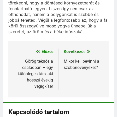
törekedni, hogy a döntésed környezetbarát és
fenntartható legyen, hiszen így nemcsak az
otthonodat, hanem a bolygónkat is szebbé és
jobbá teheted. Végül a legfontosabb az, hogy a fa
körül összegyűlve mosolyogva ünnepeljük a
szeretet, az öröm és a béke időszakát.
Előző:
Következő:
Bejegyzés
navigáció
Görög teknős a
Mikor kell bevinni a
családban – egy
szobanövényeket?
különleges társ, aki
hosszú évekig
végigkísér
Kapcsolódó tartalom