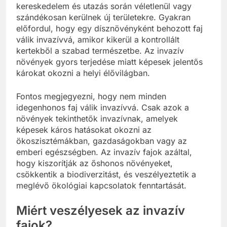
kereskedelem és utazás során véletlenül vagy
szándékosan kerülnek új területekre. Gyakran
előfordul, hogy egy dísznövényként behozott faj
válik invazívvá, amikor kikerül a kontrollált
kertekből a szabad természetbe. Az invazív
növények gyors terjedése miatt képesek jelentős
károkat okozni a helyi élővilágban.
Fontos megjegyezni, hogy nem minden
idegenhonos faj válik invazívvá. Csak azok a
növények tekinthetők invazívnak, amelyek
képesek káros hatásokat okozni az
ökoszisztémákban, gazdaságokban vagy az
emberi egészségben. Az invazív fajok azáltal,
hogy kiszorítják az őshonos növényeket,
csökkentik a biodiverzitást, és veszélyeztetik a
meglévő ökológiai kapcsolatok fenntartását.
Miért veszélyesek az invazív
fajok?