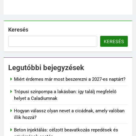
látványos pihenőhely
KERT ÉS TERASZ
6
Keresés
Walipini építése házilag: ezekre
figyelj, mielőtt ásni kezdesz
KERESÉS
KERT ÉS TERASZ
7
Legutóbbi bejegyzések
Karbamid a kozmetikumokban:
Hatásmechanizmus,
Miért érdemes már most beszerezni a 2027-es naptárt?
koncentrációk és felhasználási
OTTHON
Trópusi színpompa a lakásban: így találj megfelelő
tippek
helyet a Caladiumnak
8
Kevés gondozást igénylő kert:
Hogyan válassz olyan nevet a cicádnak, amely valóban
illik hozzá?
így tervezz látványos, mégis
könnyen fenntartható udvart
KERT ÉS TERASZ
Beton injektálás: célzott beavatkozás repedések és