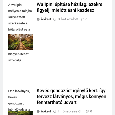
Walipini építése házilag: ezekre
A walipini
figyelj, mielőtt ásni kezdesz
mélyen a talajba
süllyesztett
bokert
3 hét ezelőtt
0
szerkezete a
hőtárolást és a
külső
hőmérséklet-
ingadozás
kiegyenlítését
szolgálja.
Kevés gondozást igénylő kert: így
Ez a látványos,
tervezz látványos, mégis könnyen
kevés
fenntartható udvart
gondozást
igénylő udvar a
bokert
1 hónap ezelőtt
0