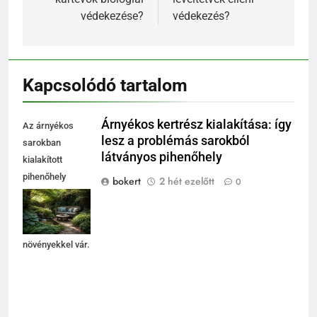
védekezése?
védekezés?
Kapcsolódó tartalom
Árnyékos kertrész kialakítása: így
Az árnyékos
lesz a problémás sarokból
sarokban
látványos pihenőhely
kialakított
pihenőhely
bokert
2 hét ezelőtt
0
kényelmes
ülőalkalmatosságokkal
és zöld
növényekkel vár.