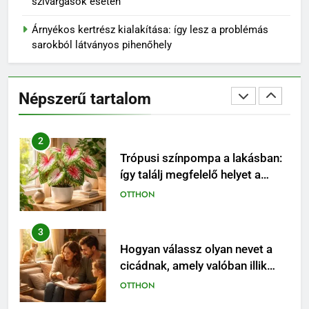
szivárgások esetén
1
Árnyékos kertrész kialakítása: így lesz a problémás
Miért érdemes már most
sarokból látványos pihenőhely
beszerezni a 2027-es naptárt?
SZABADIDŐ
Népszerű tartalom
2
Trópusi színpompa a lakásban:
így találj megfelelő helyet a
Caladiumnak
OTTHON
3
Hogyan válassz olyan nevet a
cicádnak, amely valóban illik
hozzá?
OTTHON
4
Beton injektálás: célzott