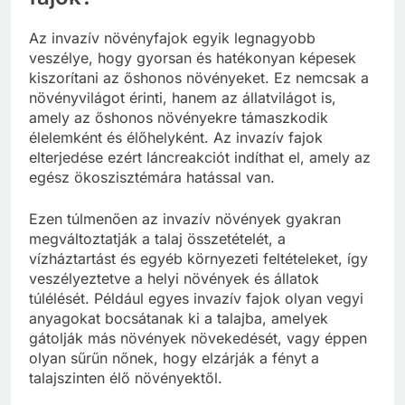
Az invazív növényfajok egyik legnagyobb
veszélye, hogy gyorsan és hatékonyan képesek
kiszorítani az őshonos növényeket. Ez nemcsak a
növényvilágot érinti, hanem az állatvilágot is,
amely az őshonos növényekre támaszkodik
élelemként és élőhelyként. Az invazív fajok
elterjedése ezért láncreakciót indíthat el, amely az
egész ökoszisztémára hatással van.
Ezen túlmenően az invazív növények gyakran
megváltoztatják a talaj összetételét, a
vízháztartást és egyéb környezeti feltételeket, így
veszélyeztetve a helyi növények és állatok
túlélését. Például egyes invazív fajok olyan vegyi
anyagokat bocsátanak ki a talajba, amelyek
gátolják más növények növekedését, vagy éppen
olyan sűrűn nőnek, hogy elzárják a fényt a
talajszinten élő növényektől.