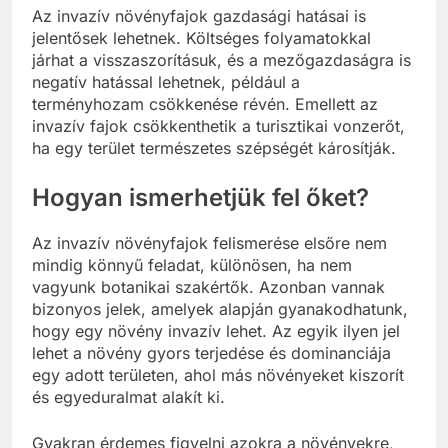
Az invazív növényfajok gazdasági hatásai is
jelentősek lehetnek. Költséges folyamatokkal
járhat a visszaszorításuk, és a mezőgazdaságra is
negatív hatással lehetnek, például a
terményhozam csökkenése révén. Emellett az
invazív fajok csökkenthetik a turisztikai vonzerőt,
ha egy terület természetes szépségét károsítják.
Hogyan ismerhetjük fel őket?
Az invazív növényfajok felismerése elsőre nem
mindig könnyű feladat, különösen, ha nem
vagyunk botanikai szakértők. Azonban vannak
bizonyos jelek, amelyek alapján gyanakodhatunk,
hogy egy növény invazív lehet. Az egyik ilyen jel
lehet a növény gyors terjedése és dominanciája
egy adott területen, ahol más növényeket kiszorít
és egyeduralmat alakít ki.
Gyakran érdemes figyelni azokra a növényekre,