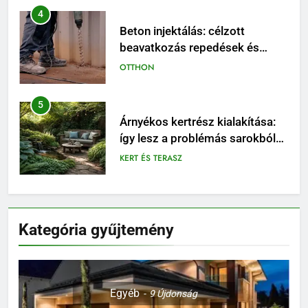
beavatkozás repedések és
szivárgások esetén
OTTHON
5
Árnyékos kertrész kialakítása:
így lesz a problémás sarokból
látványos pihenőhely
KERT ÉS TERASZ
6
Walipini építése házilag: ezekre
figyelj, mielőtt ásni kezdesz
KERT ÉS TERASZ
Kategória gyűjtemény
7
Karbamid a kozmetikumokban:
Hatásmechanizmus,
Egyéb
9
Újdonság
koncentrációk és felhasználási
OTTHON