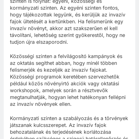
szinten is folyhat: egyéni, közösségi és
kormányzati szinten. Az egyéni szinten fontos,
hogy tájékozottak legyünk, és kerüljük az invazív
fajok ültetését a kertünkben. Ha felismerünk egy
invazív növényt, akkor azt szakszerűen el kell
távolítani, lehetőség szerint gyökerestől, hogy ne
tudjon újra elszaporodni.
Közösségi szinten a felvilágosító kampányok és
az oktatás segíthet abban, hogy minél többen
felismerjék és kezeljék az invazív fajokat.
Közösségi programok keretében szervezhetők
például közös növényirtó akciók vagy oktatási
workshopok, amelyek során a résztvevők
megtanulhatják, hogyan lehet hatékonyan fellépni
az invazív növények ellen.
Kormányzati szinten a szabályozás és a törvények
játszanak kulcsszerepet. Az invazív fajok
behozatalának és terjedésének korlátozása
érdekében szükséges a szigorú határellenőrzés és