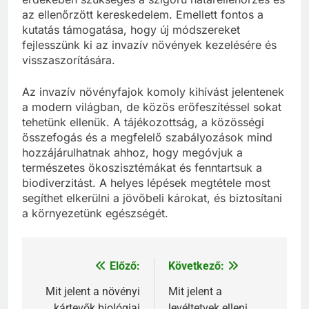
az ellenőrzött kereskedelem. Emellett fontos a
kutatás támogatása, hogy új módszereket
fejlesszünk ki az invazív növények kezelésére és
visszaszorítására.
Az invazív növényfajok komoly kihívást jelentenek
a modern világban, de közös erőfeszítéssel sokat
tehetünk ellenük. A tájékozottság, a közösségi
összefogás és a megfelelő szabályozások mind
hozzájárulhatnak ahhoz, hogy megóvjuk a
természetes ökoszisztémákat és fenntartsuk a
biodiverzitást. A helyes lépések megtétele most
segíthet elkerülni a jövőbeli károkat, és biztosítani
a környezetünk egészségét.
Előző:
Következő:
Bejegyzés
navigáció
Mit jelent a növényi
Mit jelent a
kártevők biológiai
levéltetvek elleni