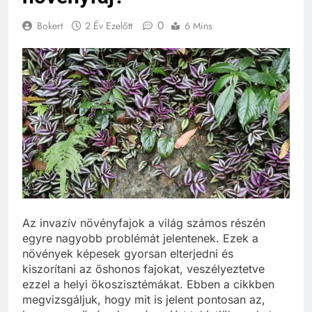
0
Bokert
2 Év Ezelőtt
6 Mins
Az invazív növényfajok a világ számos részén
egyre nagyobb problémát jelentenek. Ezek a
növények képesek gyorsan elterjedni és
kiszorítani az őshonos fajokat, veszélyeztetve
ezzel a helyi ökoszisztémákat. Ebben a cikkben
megvizsgáljuk, hogy mit is jelent pontosan az,