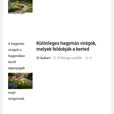
tudatos
növényválasztás
eredménye.
Különleges hagymás virágok,
A hagymás
melyek feldobják a kerted
virágok a
hagymában
bokert
3 hónap ezelőtt
0
tárolt
tápanyagok
révén vészelik át
a nehéz
időszakokat,
majd
virágoznak.
5
Árnyékos kertrész kialakítása:
így lesz a problémás sarokból