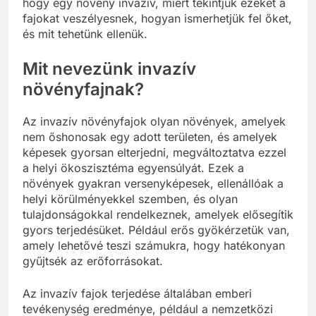
hogy egy növény invazív, miért tekintjük ezeket a
fajokat veszélyesnek, hogyan ismerhetjük fel őket,
és mit tehetünk ellenük.
Mit nevezünk invazív
növényfajnak?
Az invazív növényfajok olyan növények, amelyek
nem őshonosak egy adott területen, és amelyek
képesek gyorsan elterjedni, megváltoztatva ezzel
a helyi ökoszisztéma egyensúlyát. Ezek a
növények gyakran versenyképesek, ellenállóak a
helyi körülményekkel szemben, és olyan
tulajdonságokkal rendelkeznek, amelyek elősegítik
gyors terjedésüket. Például erős gyökérzetük van,
amely lehetővé teszi számukra, hogy hatékonyan
gyűjtsék az erőforrásokat.
Az invazív fajok terjedése általában emberi
tevékenység eredménye, például a nemzetközi