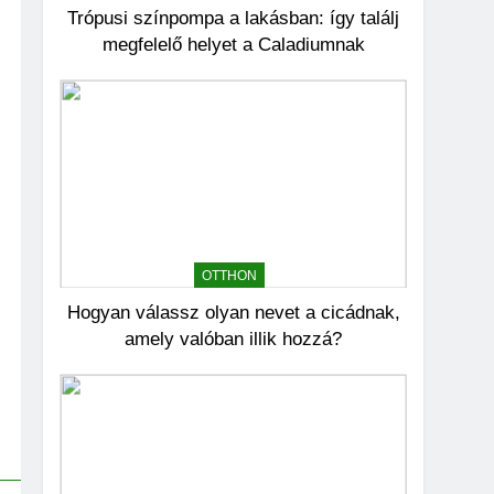
ásni kezdesz
Trópusi színpompa a lakásban: így találj
KERT ÉS TERASZ
megfelelő helyet a Caladiumnak
6
Karbamid a
kozmetikumokban:
Hatásmechanizmus,
OTTHON
koncentrációk és
felhasználási tippek
7
Kevés gondozást igénylő
kert: így tervezz
látványos, mégis
KERT ÉS TERASZ
OTTHON
könnyen fenntartható
Hogyan válassz olyan nevet a cicádnak,
udvart
8
Szorbitol: Hatások,
amely valóban illik hozzá?
Előnyök és Esetleges
Mellékhatások
OTTHON