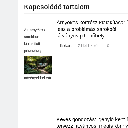
Kapcsolódó tartalom
Árnyékos kertrész kialakítása: 
lesz a problémás sarokból
Az árnyékos
látványos pihenőhely
sarokban
kialakított
Bokert
2 Hét Ezelőtt
0
pihenőhely
kényelmes
ülőalkalmatosságokkal
és zöld
növényekkel vár.
Kevés gondozást igénylő kert: 
tervezz látványos, mégis könn