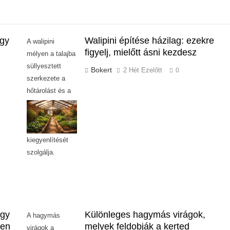
így
Walipini építése házilag: ezekre
A walipini
figyelj, mielőtt ásni kezdesz
mélyen a talajba
süllyesztett
Bokert
2 Hét Ezelőtt
0
szerkezete a
hőtárolást és a
külső
hőmérséklet-
ingadozás
kiegyenlítését
szolgálja.
így
Különleges hagymás virágok,
A hagymás
yen
melyek feldobják a kerted
virágok a