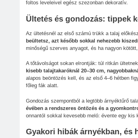
foltos leveleivel egész szezonban dekoratív.
Ültetés és gondozás: tippek 
Az ültetésnél az első számú trükk a talaj előkés
beültetsz, azt később sokkal nehezebb kiszed
minőségű szerves anyagot, és ha nagyon kötött,
A tőtávolságot sokan elrontják: túl ritkán ültetn
kisebb talajtakaróknál 20–30 cm, nagyobbaknál
alapos beöntözés kell, és az első 4–6 hétben fig
főleg fák alatt.
Gondozás szempontból a legtöbb árnyéktűrő tala
évében a rendszeres öntözés és a gyomkontrol
onnantól sokkal kevesebb meló: évente egy kis 
Gyakori hibák árnyékban, és 