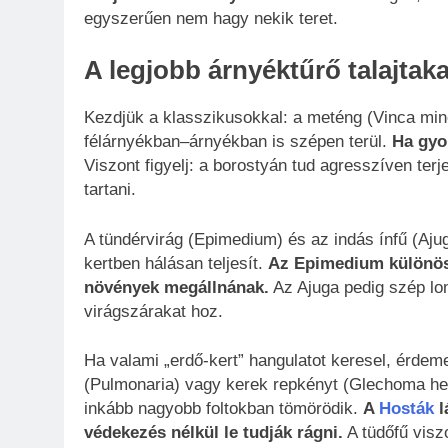
egyszerűen nem hagy nekik teret.
A legjobb árnyéktűrő talajtaka
Kezdjük a klasszikusokkal: a meténg (Vinca mino
félárnyékban–árnyékban is szépen terül.
Ha gyo
Viszont figyelj: a borostyán tud agresszíven te
tartani.
A tündérvirág (Epimedium) és az indás ínfű (Aju
kertben hálásan teljesít.
Az Epimedium különöse
növények megállnának.
Az Ajuga pedig szép lom
virágszárakat hoz.
Ha valami „erdő-kert” hangulatot keresel, érdeme
(Pulmonaria) vagy kerek repkényt (Glechoma hed
inkább nagyobb foltokban tömörödik.
A
Hosták
l
védekezés nélkül le tudják rágni.
A tüdőfű visz