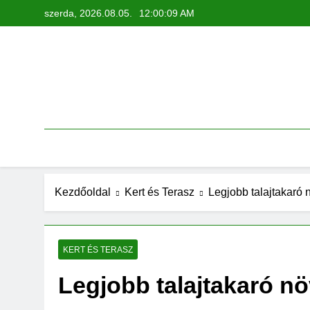
Ugrás
szerda, 2026.08.05.
12:00:10 AM
a
tartalomra
Kezdőoldal
Kert és Terasz
Legjobb talajtakaró 
KERT ÉS TERASZ
Legjobb talajtakaró n