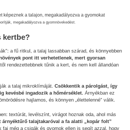
 borítják, megakadályozva a gyomnövekedést.
s kertbe?
”: a fű ritkul, a talaj lassabban szárad, és könnyebben
 növények pont itt verhetetlenek, mert gyorsan
től rendezettebbnek tűnik a kert, és nem kell állandóan
ják a talaj mikroklímáját.
Csökkentik a párolgást, így
ig kevésbé ingadozik a hőmérséklet.
Árnyékban ez
tömörödésre hajlamos, és könnyen „élettelenné” válik.
en: textúrát, levélszínt, virágot hoznak oda, ahol más
 árnyéktűrő talajtakaróval a fa alatti „kopár folt”
 faj még a csigák és gyomok ellen is segít azzal, hogy