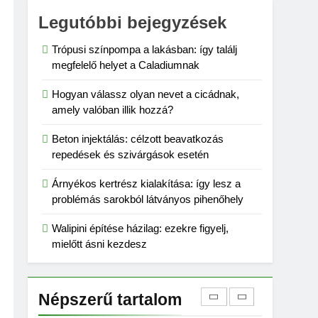
Legutóbbi bejegyzések
6
Karbamid a
kozmetikumokban:
Trópusi színpompa a lakásban: így találj
megfelelő helyet a Caladiumnak
Hatásmechanizmus,
OTTHON
koncentrációk és
Hogyan válassz olyan nevet a cicádnak,
felhasználási tippek
7
amely valóban illik hozzá?
Kevés gondozást igénylő
kert: így tervezz
Beton injektálás: célzott beavatkozás
látványos, mégis
KERT ÉS TERASZ
repedések és szivárgások esetén
könnyen fenntartható
udvart
8
Árnyékos kertrész kialakítása: így lesz a
Szorbitol: Hatások,
problémás sarokból látványos pihenőhely
Előnyök és Esetleges
Mellékhatások
Walipini építése házilag: ezekre figyelj,
OTTHON
mielőtt ásni kezdesz
1
Trópusi színpompa a
lakásban: így találj
Népszerű tartalom
megfelelő helyet a
OTTHON