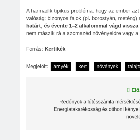
A harmadik tipikus probléma, hogy az ember azt 
valóság: bizonyos fajok (pl. borostyán, meténg
határt, és évente 1–2 alkalommal vágd vissza 
nem mászik rá a szomszéd növényeidre vagy a j
Forrás:
Kertikék
Megjelölt:
árnyék
kert
növények
talaj
Bejegyzés
Elő
navigáció
Redőnyök a fűtésszámla mérséklésé
Energiatakarékosság és otthoni kénye
növel