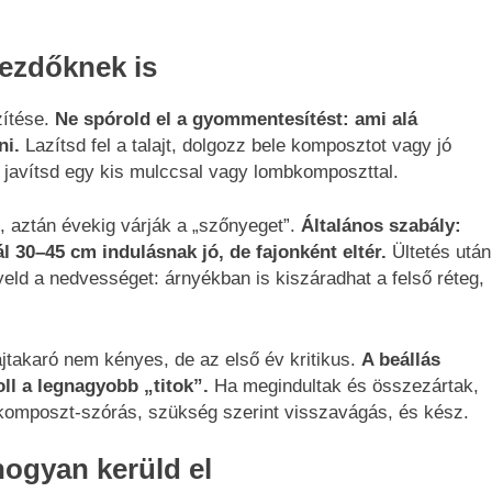
kezdőknek is
zítése.
Ne spórold el a gyommentesítést: ami alá
ni.
Lazítsd fel a talajt, dolgozz bele komposztot vagy jó
 javítsd egy kis mulccsal vagy lombkomposzttal.
ek, aztán évekig várják a „szőnyeget”.
Általános szabály:
 30–45 cm indulásnak jó, de fajonként eltér.
Ültetés után
yeld a nedvességet: árnyékban is kiszáradhat a felső réteg,
jtakaró nem kényes, de az első év kritikus.
A beállás
l a legnagyobb „titok”.
Ha megindultak és összezártak,
komposzt-szórás, szükség szerint visszavágás, és kész.
hogyan kerüld el