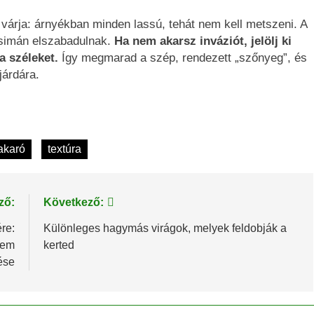
várja: árnyékban minden lassú, tehát nem kell metszeni. A
) simán elszabadulnak.
Ha nem akarsz inváziót, jelölj ki
a széleket.
Így megmarad a szép, rendezett „szőnyeg”, és
árdára.
takaró
textúra
ző:
Következő:
re:
Különleges hagymás virágok, melyek feldobják a
lem
kerted
ése