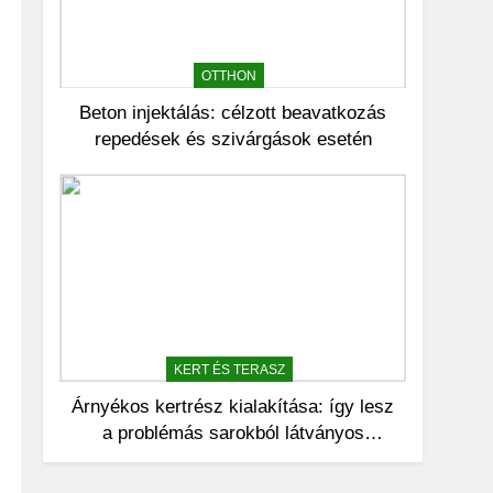
OTTHON
Beton injektálás: célzott beavatkozás
repedések és szivárgások esetén
KERT ÉS TERASZ
Árnyékos kertrész kialakítása: így lesz
a problémás sarokból látványos
pihenőhely