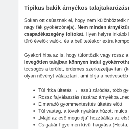
Tipikus bakik árnyékos talajtakarózás
Sokan ott csúsznak el, hogy nem különböztetik me
nagy fák gyökérzónája).
Nem minden árnyéktűrő
csapadékszegény foltokat.
Ilyen helyre inkább
tűrő évelők valók, és a beültetéskor extra kompo
Gyakori hiba az is, hogy túlöntözik vagy rossz a
levegőtlen talajban könnyen indul gyökérroth
tocsogós a terület, érdemes szerkezetjavítani 
olyan növényt választani, ami bírja a nedvesebb
Túl ritka ültetés → lassú záródás, több 
Rossz fajválasztás (száraz árnyékba „ne
Elmaradó gyommentesítés ültetés előtt
Túl vastag, a tövek nyakára húzott mulc
„Majd az eső megoldja” hozzáállás az els
Csigakár figyelmen kívül hagyása (Hosta,