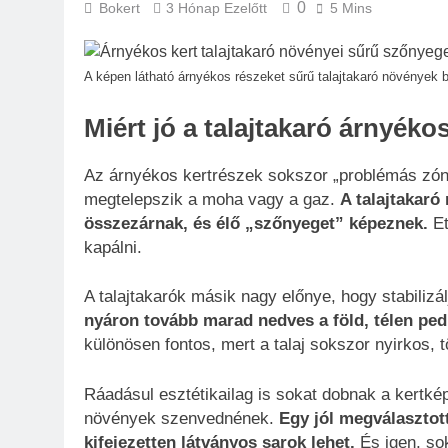
0
Bokert
3 Hónap Ezelőtt
5 Mins
A képen látható árnyékos részeket sűrű talajtakaró növények
Miért jó a talajtakaró árnyéko
Az árnyékos kertrészek sokszor „problémás zónák
megtelepszik a moha vagy a gaz.
A talajtakaró
összezárnak, és élő „szőnyeget” képeznek.
Et
kapálni.
A talajtakarók másik nagy előnye, hogy stabilizál
nyáron tovább marad nedves a föld, télen ped
különösen fontos, mert a talaj sokszor nyirkos, 
Ráadásul esztétikailag is sokat dobnak a kertkép
növények szenvednének.
Egy jól megválasztott
kifejezetten látványos sarok lehet.
És igen, sok