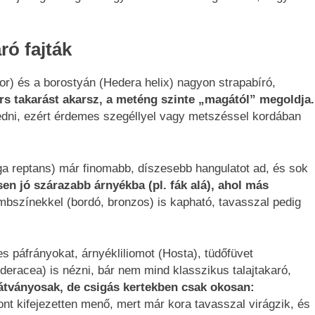
ró fajták
r) és a borostyán (Hedera helix) nagyon strapabíró,
rs takarást akarsz, a meténg szinte „magától” megoldja.
rjedni, ezért érdemes szegéllyel vagy metszéssel kordában
ga reptans) már finomabb, díszesebb hangulatot ad, és sok
n jó szárazabb árnyékba (pl. fák alá), ahol más
bszínekkel (bordó, bronzos) is kapható, tavasszal pedig
s páfrányokat, árnyékliliomot (Hosta), tüdőfüvet
eracea) is nézni, bár nem mind klasszikus talajtakaró,
átványosak, de csigás kertekben csak okosan:
ont kifejezetten menő, mert már kora tavasszal virágzik, és