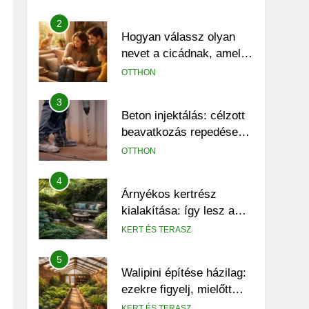
Caladiumnak
2
Hogyan válassz olyan
nevet a cicádnak, amely
valóban illik hozzá?
OTTHON
3
Beton injektálás: célzott
beavatkozás repedések
és szivárgások esetén
OTTHON
4
Árnyékos kertrész
kialakítása: így lesz a
problémás sarokból
KERT ÉS TERASZ
látványos pihenőhely
5
Walipini építése házilag:
ezekre figyelj, mielőtt
ásni kezdesz
KERT ÉS TERASZ