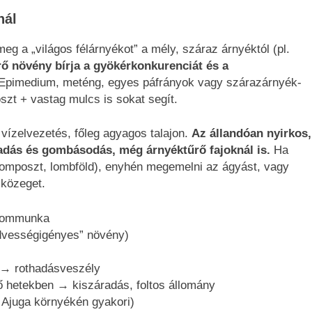
nál
g a „világos félárnyékot” a mély, száraz árnyéktól (pl.
 növény bírja a gyökérkonkurenciát és a
 Epimedium, meténg, egyes páfrányok vagy szárazárnyék-
szt + vastag mulcs is sokat segít.
 vízelvezetés, főleg agyagos talajon.
Az állandóan nyirkos,
adás és gombásodás, még árnyéktűrő fajoknál is.
Ha
(komposzt, lombföld), enyhén megemelni az ágyást, vagy
 közeget.
gyommunka
dvességigényes” növény)
s → rothadásveszély
ő hetekben → kiszáradás, foltos állomány
 Ajuga környékén gyakori)