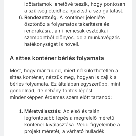
időtartamok lehetővé teszik, hogy pontosan
a szükségleteidhez igazítsd a szolgáltatást.
Rendezettség
: A konténer jelenléte
ösztönöz a folyamatos takarításra és
rendrakásra, ami nemcsak esztétikai
szempontból előnyös, de a munkavégzés
hatékonyságát is növeli.
A sittes konténer bérlés folyamata
Most, hogy már tudod, miért nélkülözhetetlen a
sittes konténer, nézzük meg, hogyan is zajlik a
bérlés folyamata. Ez általában egyszerűbb, mint
gondolnád, de néhány fontos lépést
mindenképpen érdemes szem előtt tartanod:
Méretválasztás
: Az első és talán
legfontosabb lépés a megfelelő méretű
konténer kiválasztása. Vedd figyelembe a
projekt méretét, a várható hulladék