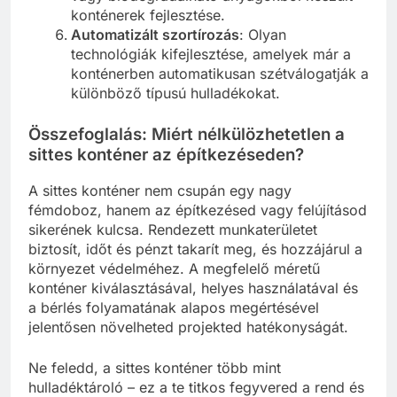
konténerek fejlesztése.
Automatizált szortírozás
: Olyan
technológiák kifejlesztése, amelyek már a
konténerben automatikusan szétválogatják a
különböző típusú hulladékokat.
Összefoglalás: Miért nélkülözhetetlen a
sittes konténer az építkezéseden?
A sittes konténer nem csupán egy nagy
fémdoboz, hanem az építkezésed vagy felújításod
sikerének kulcsa. Rendezett munkaterületet
biztosít, időt és pénzt takarít meg, és hozzájárul a
környezet védelméhez. A megfelelő méretű
konténer kiválasztásával, helyes használatával és
a bérlés folyamatának alapos megértésével
jelentősen növelheted projekted hatékonyságát.
Ne feledd, a sittes konténer több mint
hulladéktároló – ez a te titkos fegyvered a rend és