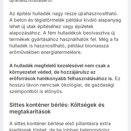
Az építési hulladék nagy része újrahasznosítható.
A beton és téglatörmelék például kiváló alapanyag
lehet új utak építéséhez vagy épületek
alapozásához. A fém hulladékok beolvasztva új
termékek gyártásához használhatók fel. Még a fa
hulladék is hasznosítható, például biomassza
erőművekben energiatermelésre.
A hulladék megfelelő kezelésével nem csak a
környezetet véded, de hozzájárulsz az
erőforrások hatékonyabb felhasználásához is.
Ez
hosszú távon nemcsak ökológiai, de gazdasági
szempontból is előnyös.
Sittes konténer bérlés: Költségek és
megtakarítások
A sittes konténer bérlése első pillantásra extra
kiadásnak tűnhet, de ha jobban belegondolsz,