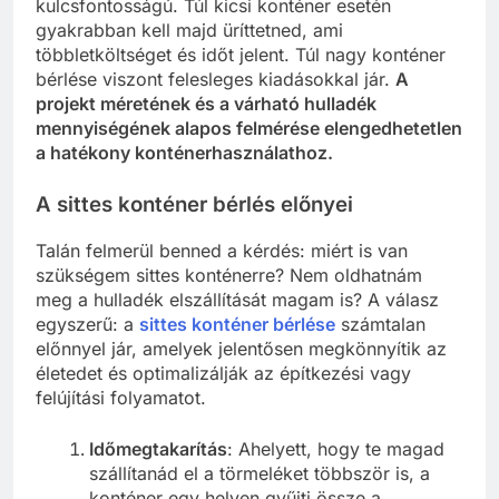
kulcsfontosságú. Túl kicsi konténer esetén
gyakrabban kell majd üríttetned, ami
többletköltséget és időt jelent. Túl nagy konténer
bérlése viszont felesleges kiadásokkal jár.
A
projekt méretének és a várható hulladék
mennyiségének alapos felmérése elengedhetetlen
a hatékony konténerhasználathoz.
A sittes konténer bérlés előnyei
Talán felmerül benned a kérdés: miért is van
szükségem sittes konténerre? Nem oldhatnám
meg a hulladék elszállítását magam is? A válasz
egyszerű: a
sittes konténer bérlése
számtalan
előnnyel jár, amelyek jelentősen megkönnyítik az
életedet és optimalizálják az építkezési vagy
felújítási folyamatot.
Időmegtakarítás
: Ahelyett, hogy te magad
szállítanád el a törmeléket többször is, a
konténer egy helyen gyűjti össze a