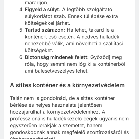
maradjon.
Figyeld a súlyt
: A legtöbb szolgáltató
súlykorlátot szab. Ennek túllépése extra
költségekkel járhat.
Tartsd szárazon
: Ha lehet, takard le a
konténert eső esetén. A nedves hulladék
nehezebbé válik, ami növelheti a szállítási
költségeket.
Biztonság mindenek felett
: Győződj meg
róla, hogy semmi nem lóg ki a konténerből,
ami balesetveszélyes lehet.
A sittes konténer és a környezetvédelem
Talán nem is gondolnád, de a sittes konténer
bérlése és helyes használata jelentősen
hozzájárulhat a környezetvédelemhez. A
professzionális hulladékkezelő cégek ugyanis nem
egyszerűen lerakják a szemetet, hanem
gondoskodnak annak megfelelő szortírozásáról és
újrahasznosításáról.