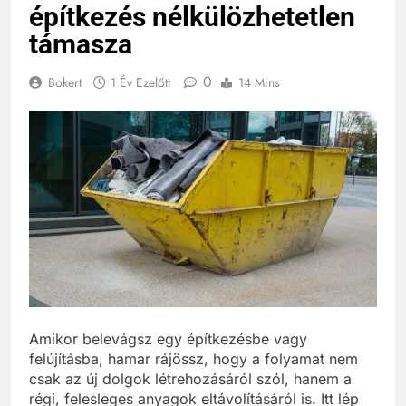
építkezés nélkülözhetetlen
támasza
0
Bokert
1 Év Ezelőtt
14 Mins
Amikor belevágsz egy építkezésbe vagy
felújításba, hamar rájössz, hogy a folyamat nem
csak az új dolgok létrehozásáról szól, hanem a
régi, felesleges anyagok eltávolításáról is. Itt lép