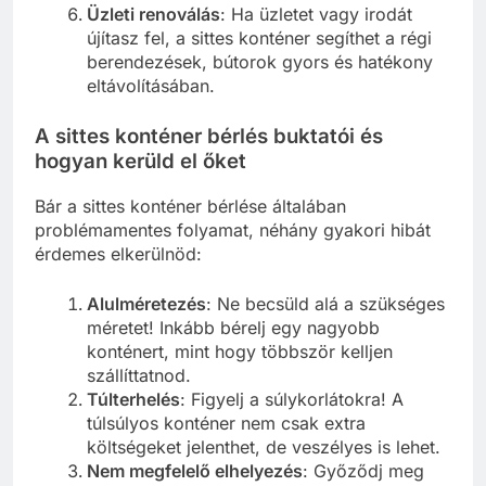
Üzleti renoválás
: Ha üzletet vagy irodát
újítasz fel, a sittes konténer segíthet a régi
berendezések, bútorok gyors és hatékony
eltávolításában.
A sittes konténer bérlés buktatói és
hogyan kerüld el őket
Bár a sittes konténer bérlése általában
problémamentes folyamat, néhány gyakori hibát
érdemes elkerülnöd:
Alulméretezés
: Ne becsüld alá a szükséges
méretet! Inkább bérelj egy nagyobb
konténert, mint hogy többször kelljen
szállíttatnod.
Túlterhelés
: Figyelj a súlykorlátokra! A
túlsúlyos konténer nem csak extra
költségeket jelenthet, de veszélyes is lehet.
Nem megfelelő elhelyezés
: Győződj meg