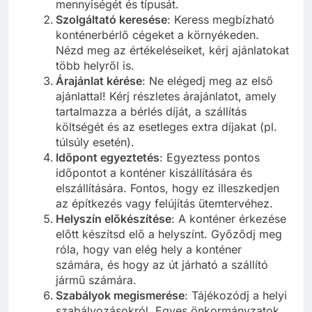
mennyiségét és típusát.
Szolgáltató keresése
: Keress megbízható
konténerbérlő cégeket a környékeden.
Nézd meg az értékeléseiket, kérj ajánlatokat
több helyről is.
Árajánlat kérése
: Ne elégedj meg az első
ajánlattal! Kérj részletes árajánlatot, amely
tartalmazza a bérlés díját, a szállítás
költségét és az esetleges extra díjakat (pl.
túlsúly esetén).
Időpont egyeztetés
: Egyeztess pontos
időpontot a konténer kiszállítására és
elszállítására. Fontos, hogy ez illeszkedjen
az építkezés vagy felújítás ütemtervéhez.
Helyszín előkészítése
: A konténer érkezése
előtt készítsd elő a helyszínt. Győződj meg
róla, hogy van elég hely a konténer
számára, és hogy az út járható a szállító
jármű számára.
Szabályok megismerése
: Tájékozódj a helyi
szabályozásokról. Egyes önkormányzatok