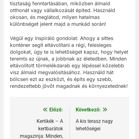
tisztaság fenntartásában, miközben álmaid
otthonát vagy vállalkozását építed. Használd
okosan, és meglátod, milyen hatalmas
különbséget jelent majd a munkád során!
Végül egy inspiráló gondolat: Ahogy a sittes
konténer segít eltávolítani a régi, felesleges
dolgokat, úgy te is lehetőséget kapsz, hogy helyet
teremts az újnak, a jobbnak az életedben. Minden
eltávolított törmelékdarab egy lépéssel közelebb
visz álmaid megvalósításához. Használd hát
bölcsen ezt az eszközt, és építs egy szebb,
rendezettebb jövőt magadnak és környezetednek!
Előző:
Következő:
Bejegyzés
navigáció
Kertikék – A
A kis terasz nagy
kertbarátok
lehetőségei
magazinja: Minden,