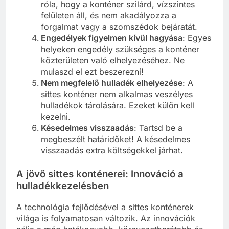
róla, hogy a konténer szilárd, vízszintes
felületen áll, és nem akadályozza a
forgalmat vagy a szomszédok bejáratát.
Engedélyek figyelmen kívül hagyása
: Egyes
helyeken engedély szükséges a konténer
közterületen való elhelyezéséhez. Ne
mulaszd el ezt beszerezni!
Nem megfelelő hulladék elhelyezése
: A
sittes konténer nem alkalmas veszélyes
hulladékok tárolására. Ezeket külön kell
kezelni.
Késedelmes visszaadás
: Tartsd be a
megbeszélt határidőket! A késedelmes
visszaadás extra költségekkel járhat.
A jövő sittes konténerei: Innováció a
hulladékkezelésben
A technológia fejlődésével a sittes konténerek
világa is folyamatosan változik. Az innovációk