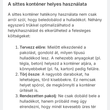
A sittes konténer helyes használata
A sittes konténer hatékony használata nem csak
arról szól, hogy beledobálod a hulladékot. Néhány
egyszerű trükkel optimalizálhatod a
helykihasználást és elkerülheted a felesleges
költségeket:
Tervezz előre
: Mielőtt elkezdenéd a
pakolást, gondold át, milyen típusú
hulladékod lesz. A nehezebb anyagokat (pl.
tégla, beton) helyezd a konténer aljára, a
könnyebbeket (pl. fa, karton) pedig felülre.
Törj össze
: A nagyobb darabokat, ha
lehetséges, törd kisebbekre. Ez nemcsak
helyet spórol, de megkönnyíti a konténer
ürítését is.
Rendezetten pakolj
: Ne csak dobáld bele a
hulladékot, hanem próbáld meg úgy
elrendezni, hogy minél kevesebb üres tér