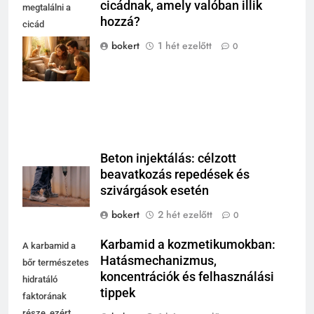
cicádnak, amely valóban illik
megtalálni a
hozzá?
cicád
személyiségéhez
bokert
1 hét ezelőtt
0
leginkább illő
nevet.
Beton injektálás: célzott
beavatkozás repedések és
szivárgások esetén
bokert
2 hét ezelőtt
0
Karbamid a kozmetikumokban:
A karbamid a
Hatásmechanizmus,
bőr természetes
koncentrációk és felhasználási
hidratáló
tippek
faktorának
része, ezért