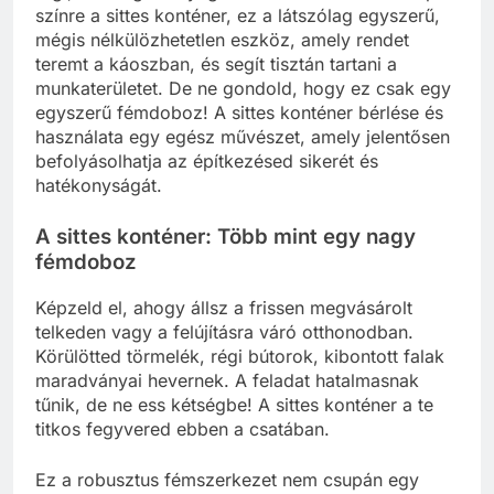
színre a sittes konténer, ez a látszólag egyszerű,
mégis nélkülözhetetlen eszköz, amely rendet
teremt a káoszban, és segít tisztán tartani a
munkaterületet. De ne gondold, hogy ez csak egy
egyszerű fémdoboz! A sittes konténer bérlése és
használata egy egész művészet, amely jelentősen
befolyásolhatja az építkezésed sikerét és
hatékonyságát.
A sittes konténer: Több mint egy nagy
fémdoboz
Képzeld el, ahogy állsz a frissen megvásárolt
telkeden vagy a felújításra váró otthonodban.
Körülötted törmelék, régi bútorok, kibontott falak
maradványai hevernek. A feladat hatalmasnak
tűnik, de ne ess kétségbe! A sittes konténer a te
titkos fegyvered ebben a csatában.
Ez a robusztus fémszerkezet nem csupán egy