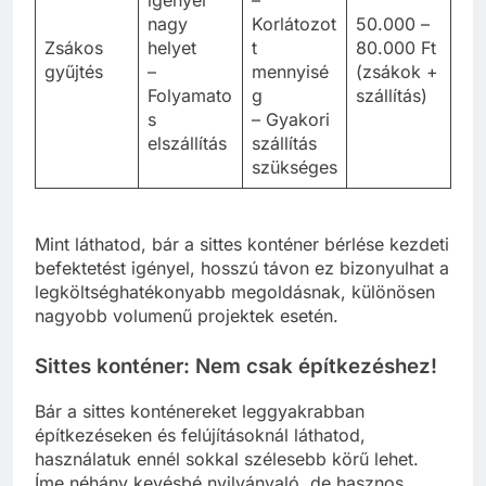
igényel
–
nagy
Korlátozot
50.000 –
Zsákos
helyet
t
80.000 Ft
gyűjtés
–
mennyisé
(zsákok +
Folyamato
g
szállítás)
s
– Gyakori
elszállítás
szállítás
szükséges
Mint láthatod, bár a sittes konténer bérlése kezdeti
befektetést igényel, hosszú távon ez bizonyulhat a
legköltséghatékonyabb megoldásnak, különösen
nagyobb volumenű projektek esetén.
Sittes konténer: Nem csak építkezéshez!
Bár a sittes konténereket leggyakrabban
építkezéseken és felújításoknál láthatod,
használatuk ennél sokkal szélesebb körű lehet.
Íme néhány kevésbé nyilvánvaló, de hasznos