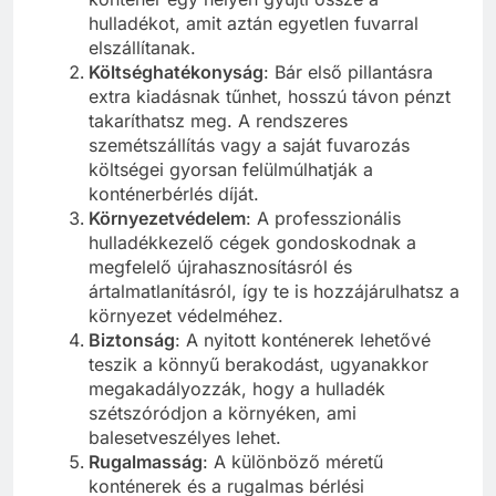
hulladékot, amit aztán egyetlen fuvarral
elszállítanak.
Költséghatékonyság
: Bár első pillantásra
extra kiadásnak tűnhet, hosszú távon pénzt
takaríthatsz meg. A rendszeres
szemétszállítás vagy a saját fuvarozás
költségei gyorsan felülmúlhatják a
konténerbérlés díját.
Környezetvédelem
: A professzionális
hulladékkezelő cégek gondoskodnak a
megfelelő újrahasznosításról és
ártalmatlanításról, így te is hozzájárulhatsz a
környezet védelméhez.
Biztonság
: A nyitott konténerek lehetővé
teszik a könnyű berakodást, ugyanakkor
megakadályozzák, hogy a hulladék
szétszóródjon a környéken, ami
balesetveszélyes lehet.
Rugalmasság
: A különböző méretű
konténerek és a rugalmas bérlési