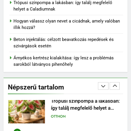
Trópusi színpompa a lakásban: így találj megfelelő
így tervezz látványos, mégis
helyet a Caladiumnak
könnyen fenntartható udvart
KERT ÉS TERASZ
Hogyan válassz olyan nevet a cicádnak, amely valóban
illik hozzá?
1
Miért érdemes már most
Beton injektálás: célzott beavatkozás repedések és
beszerezni a 2027-es naptárt?
szivárgások esetén
SZABADIDŐ
Árnyékos kertrész kialakítása: így lesz a problémás
sarokból látványos pihenőhely
2
Trópusi színpompa a lakásban:
így találj megfelelő helyet a
Népszerű tartalom
Caladiumnak
OTTHON
3
Hogyan válassz olyan nevet a
cicádnak, amely valóban illik
hozzá?
OTTHON