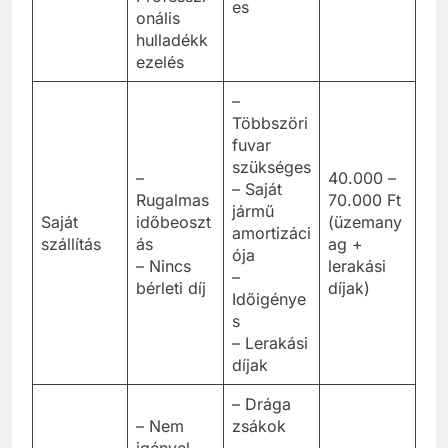
es
onális
hulladékk
ezelés
–
Többszöri
fuvar
szükséges
–
40.000 –
– Saját
Rugalmas
70.000 Ft
jármű
Saját
időbeoszt
(üzemany
amortizáci
szállítás
ás
ag +
ója
– Nincs
lerakási
–
bérleti díj
díjak)
Időigénye
s
– Lerakási
díjak
– Drága
– Nem
zsákok