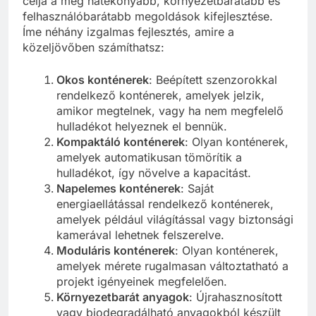
célja a még hatékonyabb, környezetbarátabb és
felhasználóbarátabb megoldások kifejlesztése.
Íme néhány izgalmas fejlesztés, amire a
közeljövőben számíthatsz:
Okos konténerek
: Beépített szenzorokkal
rendelkező konténerek, amelyek jelzik,
amikor megtelnek, vagy ha nem megfelelő
hulladékot helyeznek el bennük.
Kompaktáló konténerek
: Olyan konténerek,
amelyek automatikusan tömörítik a
hulladékot, így növelve a kapacitást.
Napelemes konténerek
: Saját
energiaellátással rendelkező konténerek,
amelyek például világítással vagy biztonsági
kamerával lehetnek felszerelve.
Moduláris konténerek
: Olyan konténerek,
amelyek mérete rugalmasan változtatható a
projekt igényeinek megfelelően.
Környezetbarát anyagok
: Újrahasznosított
vagy biodegradálható anyagokból készült