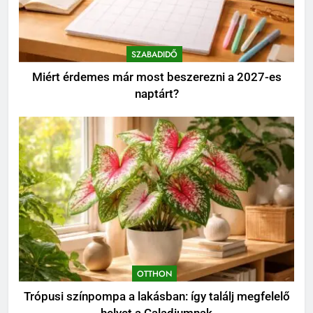
6
Walipini építése házilag: ezekre
figyelj, mielőtt ásni kezdesz
SZABADIDŐ
KERT ÉS TERASZ
Miért érdemes már most beszerezni a 2027-es
naptárt?
7
Karbamid a kozmetikumokban:
Hatásmechanizmus,
koncentrációk és felhasználási
OTTHON
tippek
8
Kevés gondozást igénylő kert:
így tervezz látványos, mégis
könnyen fenntartható udvart
KERT ÉS TERASZ
OTTHON
Trópusi színpompa a lakásban: így találj megfelelő