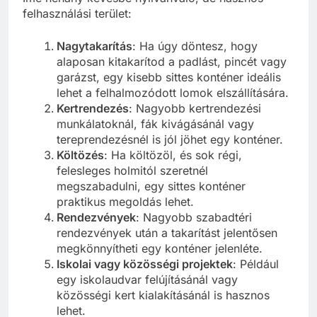
felhasználási terület:
Nagytakarítás
: Ha úgy döntesz, hogy
alaposan kitakarítod a padlást, pincét vagy
garázst, egy kisebb sittes konténer ideális
lehet a felhalmozódott lomok elszállítására.
Kertrendezés
: Nagyobb kertrendezési
munkálatoknál, fák kivágásánál vagy
tereprendezésnél is jól jöhet egy konténer.
Költözés
: Ha költözöl, és sok régi,
felesleges holmitól szeretnél
megszabadulni, egy sittes konténer
praktikus megoldás lehet.
Rendezvények
: Nagyobb szabadtéri
rendezvények után a takarítást jelentősen
megkönnyítheti egy konténer jelenléte.
Iskolai vagy közösségi projektek
: Például
egy iskolaudvar felújításánál vagy
közösségi kert kialakításánál is hasznos
lehet.