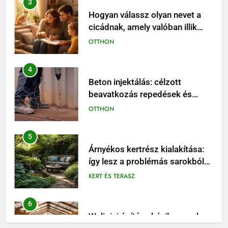
4
Beton injektálás: célzott
beavatkozás repedések és
szivárgások esetén
OTTHON
5
Árnyékos kertrész kialakítása:
így lesz a problémás sarokból
látványos pihenőhely
KERT ÉS TERASZ
6
Walipini építése házilag: ezekre
figyelj, mielőtt ásni kezdesz
KERT ÉS TERASZ
7