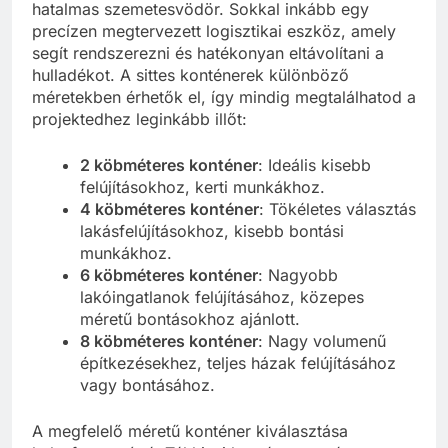
hatalmas szemetesvödör. Sokkal inkább egy
precízen megtervezett logisztikai eszköz, amely
segít rendszerezni és hatékonyan eltávolítani a
hulladékot. A sittes konténerek különböző
méretekben érhetők el, így mindig megtalálhatod a
projektedhez leginkább illőt:
2 köbméteres konténer
: Ideális kisebb
felújításokhoz, kerti munkákhoz.
4 köbméteres konténer
: Tökéletes választás
lakásfelújításokhoz, kisebb bontási
munkákhoz.
6 köbméteres konténer
: Nagyobb
lakóingatlanok felújításához, közepes
méretű bontásokhoz ajánlott.
8 köbméteres konténer
: Nagy volumenű
építkezésekhez, teljes házak felújításához
vagy bontásához.
A megfelelő méretű konténer kiválasztása