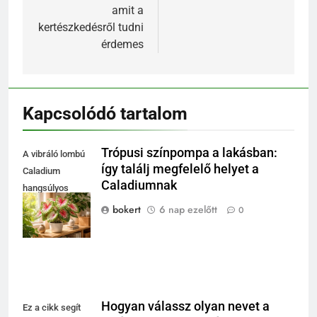
amit a
kertészkedésről tudni
érdemes
Kapcsolódó tartalom
Trópusi színpompa a lakásban:
A vibráló lombú
így találj megfelelő helyet a
Caladium
Caladiumnak
hangsúlyos
fókusz lehet a
bokert
6 nap ezelőtt
0
nappaliban.
Hogyan válassz olyan nevet a
Ez a cikk segít