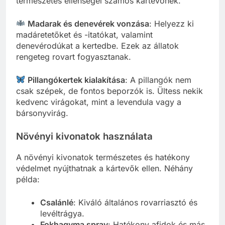
természetes ellenségei számos kártevőnek.
Madarak és denevérek vonzása
: Helyezz ki
madáretetőket és -itatókat, valamint
denevérodúkat a kertedbe. Ezek az állatok
rengeteg rovart fogyasztanak.
Pillangókertek kialakítása
: A pillangók nem
csak szépek, de fontos beporzók is. Ültess nekik
kedvenc virágokat, mint a levendula vagy a
bársonyvirág.
Növényi kivonatok használata
A növényi kivonatok természetes és hatékony
védelmet nyújthatnak a kártevők ellen. Néhány
példa:
Csalánlé
: Kiváló általános rovarriasztó és
levéltrágya.
Fokhagyma spray
: Hatékony afidok és más