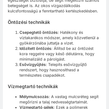
egészségét biztosítja, de segít megelőzni számos
betegséget is. Az okos vízgazdálkodás
kulcsfontosságú a fenntartható kertészkedésben.
Öntözési technikák
Csepegtető öntözés
: Hatékony és
víztakarékos módszer, amely közvetlenül a
gyökérzónába juttatja a vizet.
Időzített öntözés
: Állítsd be az öntözést
kora reggelre vagy késő délutánra, hogy
minimalizáld a párolgást.
Esővízgyűjtés
: Telepíts esővízgyűjtő
rendszert, hogy hasznosíthasd a
természetes csapadékot.
Vízmegtartó technikák
Mélymulcsozás
: A vastag mulcsréteg segít
megőrizni a talaj nedvességtartalmát.
Vízmegtartó gélek
: Ezek a polimerek