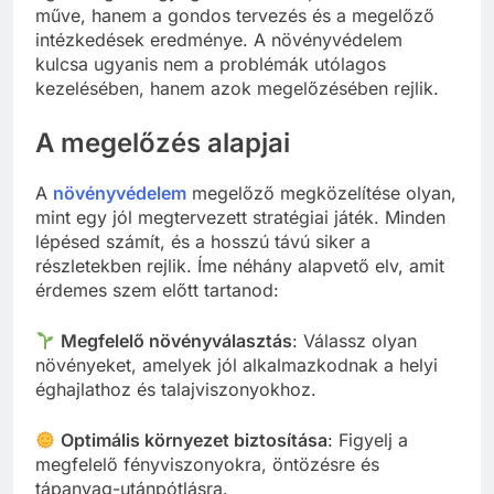
műve, hanem a gondos tervezés és a megelőző
intézkedések eredménye. A növényvédelem
kulcsa ugyanis nem a problémák utólagos
kezelésében, hanem azok megelőzésében rejlik.
A megelőzés alapjai
A
növényvédelem
megelőző megközelítése olyan,
mint egy jól megtervezett stratégiai játék. Minden
lépésed számít, és a hosszú távú siker a
részletekben rejlik. Íme néhány alapvető elv, amit
érdemes szem előtt tartanod:
Megfelelő növényválasztás
: Válassz olyan
növényeket, amelyek jól alkalmazkodnak a helyi
éghajlathoz és talajviszonyokhoz.
Optimális környezet biztosítása
: Figyelj a
megfelelő fényviszonyokra, öntözésre és
tápanyag-utánpótlásra.