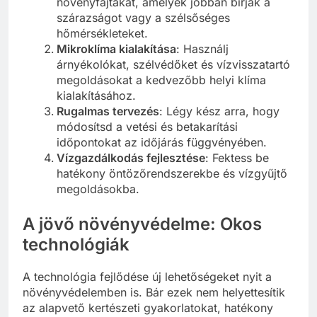
növényfajtákat, amelyek jobban bírják a
szárazságot vagy a szélsőséges
hőmérsékleteket.
Mikroklíma kialakítása
: Használj
árnyékolókat, szélvédőket és vízvisszatartó
megoldásokat a kedvezőbb helyi klíma
kialakításához.
Rugalmas tervezés
: Légy kész arra, hogy
módosítsd a vetési és betakarítási
időpontokat az időjárás függvényében.
Vízgazdálkodás fejlesztése
: Fektess be
hatékony öntözőrendszerekbe és vízgyűjtő
megoldásokba.
A jövő növényvédelme: Okos
technológiák
A technológia fejlődése új lehetőségeket nyit a
növényvédelemben is. Bár ezek nem helyettesítik
az alapvető kertészeti gyakorlatokat, hatékony