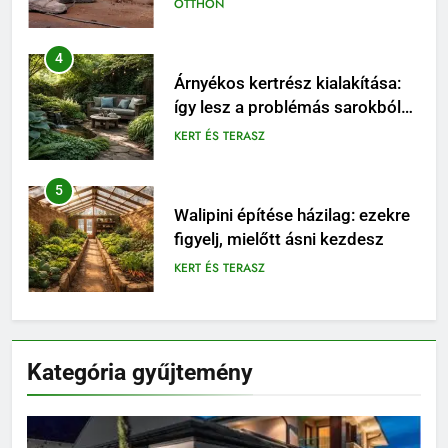
KERT ÉS TERASZ
5
Walipini építése házilag: ezekre
figyelj, mielőtt ásni kezdesz
KERT ÉS TERASZ
6
Karbamid a kozmetikumokban:
Hatásmechanizmus,
koncentrációk és felhasználási
OTTHON
tippek
7
Kevés gondozást igénylő kert:
Kategória gyűjtemény
így tervezz látványos, mégis
könnyen fenntartható udvart
KERT ÉS TERASZ