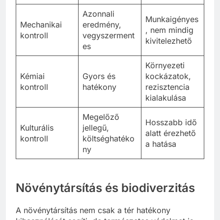
Azonnali
Munkaigényes
Mechanikai
eredmény,
, nem mindig
kontroll
vegyszerment
kivitelezhető
es
Környezeti
Kémiai
Gyors és
kockázatok,
kontroll
hatékony
rezisztencia
kialakulása
Megelőző
Hosszabb idő
Kulturális
jellegű,
alatt érezhető
kontroll
költséghatéko
a hatása
ny
Növénytársítás és biodiverzitás
A növénytársítás nem csak a tér hatékony