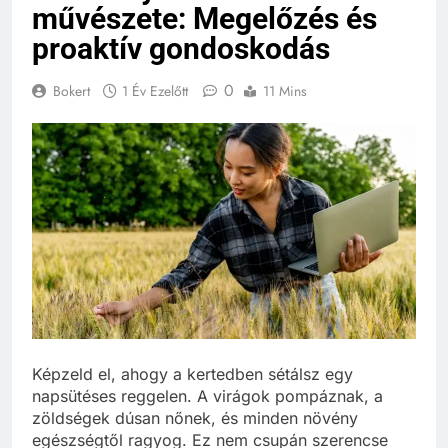
művészete: Megelőzés és
proaktív gondoskodás
0
Bokert
1 Év Ezelőtt
11 Mins
Képzeld el, ahogy a kertedben sétálsz egy
napsütéses reggelen. A virágok pompáznak, a
zöldségek dúsan nőnek, és minden növény
egészségtől ragyog. Ez nem csupán szerencse