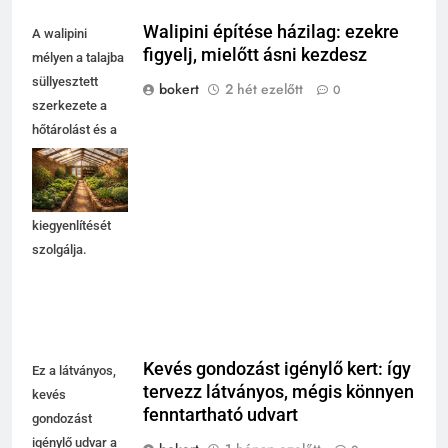
Walipini építése házilag: ezekre
A walipini
figyelj, mielőtt ásni kezdesz
mélyen a talajba
süllyesztett
bokert
2 hét ezelőtt
0
szerkezete a
hőtárolást és a
külső
hőmérséklet-
ingadozás
kiegyenlítését
szolgálja.
Kevés gondozást igénylő kert: így
Ez a látványos,
tervezz látványos, mégis könnyen
kevés
fenntartható udvart
gondozást
igénylő udvar a