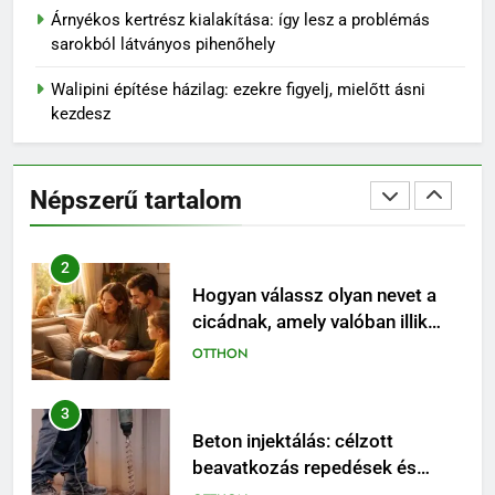
Trópusi színpompa a lakásban:
Árnyékos kertrész kialakítása: így lesz a problémás
így találj megfelelő helyet a
sarokból látványos pihenőhely
Caladiumnak
OTTHON
Walipini építése házilag: ezekre figyelj, mielőtt ásni
kezdesz
2
Hogyan válassz olyan nevet a
cicádnak, amely valóban illik
Népszerű tartalom
hozzá?
OTTHON
3
Beton injektálás: célzott
beavatkozás repedések és
szivárgások esetén
OTTHON
4
Árnyékos kertrész kialakítása:
így lesz a problémás sarokból
látványos pihenőhely