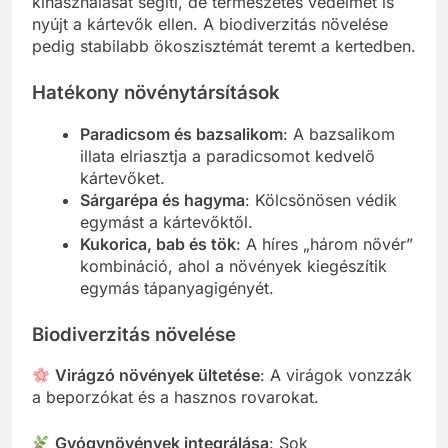
kihasználását segíti, de természetes védelmet is
nyújt a kártevők ellen. A biodiverzitás növelése
pedig stabilabb ökoszisztémát teremt a kertedben.
Hatékony növénytársítások
Paradicsom és bazsalikom
: A bazsalikom
illata elriasztja a paradicsomot kedvelő
kártevőket.
Sárgarépa és hagyma
: Kölcsönösen védik
egymást a kártevőktől.
Kukorica, bab és tök
: A híres „három nővér”
kombináció, ahol a növények kiegészítik
egymás tápanyagigényét.
Biodiverzitás növelése
Virágzó növények ültetése
: A virágok vonzzák
a beporzókat és a hasznos rovarokat.
Gyógynövények integrálása
: Sok