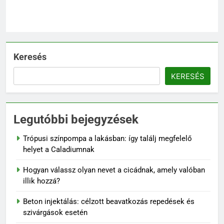
6
Karbamid a kozmetikumokban:
Hatásmechanizmus,
koncentrációk és felhasználási
OTTHON
Keresés
tippek
KERESÉS
7
Kevés gondozást igénylő kert:
így tervezz látványos, mégis
Legutóbbi bejegyzések
könnyen fenntartható udvart
KERT ÉS TERASZ
Trópusi színpompa a lakásban: így találj megfelelő
8
helyet a Caladiumnak
Szorbitol: Hatások, Előnyök és
Hogyan válassz olyan nevet a cicádnak, amely valóban
Esetleges Mellékhatások
illik hozzá?
OTTHON
Beton injektálás: célzott beavatkozás repedések és
szivárgások esetén
1