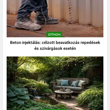
OTTHON
Beton injektálás: célzott beavatkozás repedések
és szivárgások esetén