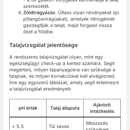
szerkezetét.
Zöldtrágyázás
: Ültess olyan növényeket (pl.
pillangósvirágúakat), amelyek nitrogénnel
gazdagítják a talajt, majd forgasd vissza
őket a földbe.
Talajvizsgálat jelentősége
A rendszeres talajvizsgálat olyan, mint egy
egészségügyi check-up a kerted számára. Segít
megérteni, milyen tápanyagokra van szüksége a
talajnak, és milyen korrekciókat kell elvégezned.
Íme egy egyszerű táblázat, amely segít értelmezni
a talajvizsgálat eredményeit:
Ajánlott
pH érték
Talaj állapota
intézkedés
Meszezés
< 5.5
Túl savas
szükséges