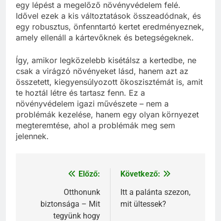
egy lépést a megelőző növényvédelem felé.
Idővel ezek a kis változtatások összeadódnak, és
egy robusztus, önfenntartó kertet eredményeznek,
amely ellenáll a kártevőknek és betegségeknek.
Így, amikor legközelebb kisétálsz a kertedbe, ne
csak a virágzó növényeket lásd, hanem azt az
összetett, kiegyensúlyozott ökoszisztémát is, amit
te hoztál létre és tartasz fenn. Ez a
növényvédelem igazi művészete – nem a
problémák kezelése, hanem egy olyan környezet
megteremtése, ahol a problémák meg sem
jelennek.
Előző:
Következő:
Bejegyzés
navigáció
Otthonunk
Itt a palánta szezon,
biztonsága – Mit
mit ültessek?
tegyünk hogy