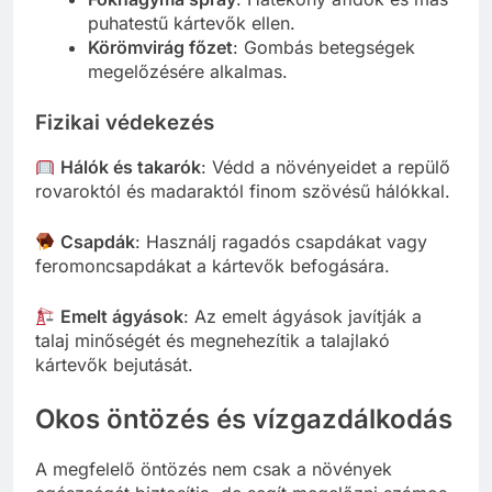
puhatestű kártevők ellen.
Körömvirág főzet
: Gombás betegségek
megelőzésére alkalmas.
Fizikai védekezés
Hálók és takarók
: Védd a növényeidet a repülő
rovaroktól és madaraktól finom szövésű hálókkal.
Csapdák
: Használj ragadós csapdákat vagy
feromoncsapdákat a kártevők befogására.
Emelt ágyások
: Az emelt ágyások javítják a
talaj minőségét és megnehezítik a talajlakó
kártevők bejutását.
Okos öntözés és vízgazdálkodás
A megfelelő öntözés nem csak a növények