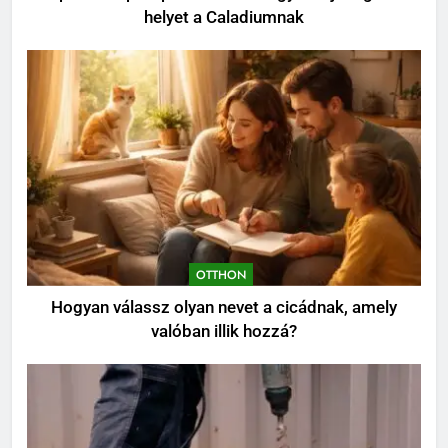
helyet a Caladiumnak
7
Kevés gondozást igénylő kert:
így tervezz látványos, mégis
könnyen fenntartható udvart
KERT ÉS TERASZ
8
Szorbitol: Hatások, Előnyök és
Esetleges Mellékhatások
OTTHON
OTTHON
Hogyan válassz olyan nevet a cicádnak, amely
valóban illik hozzá?