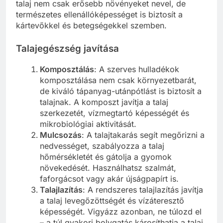
talaj nem csak erősebb növényeket nevel, de
természetes ellenállóképességet is biztosít a
kártevőkkel és betegségekkel szemben.
Talajegészség javítása
Komposztálás
: A szerves hulladékok
komposztálása nem csak környezetbarát,
de kiváló tápanyag-utánpótlást is biztosít a
talajnak. A komposzt javítja a talaj
szerkezetét, vízmegtartó képességét és
mikrobiológiai aktivitását.
Mulcsozás
: A talajtakarás segít megőrizni a
nedvességet, szabályozza a talaj
hőmérsékletét és gátolja a gyomok
növekedését. Használhatsz szalmát,
faforgácsot vagy akár újságpapírt is.
Talajlazítás
: A rendszeres talajlazítás javítja
a talaj levegőzöttségét és vízáteresztő
képességét. Vigyázz azonban, ne túlozd el
– a túl gyakori bolygatás károsíthatja a talaj