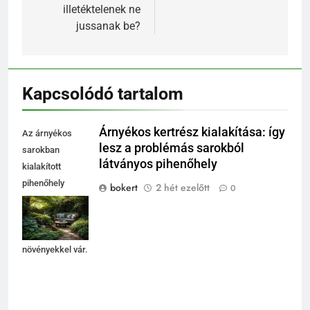
illetéktelenek ne
jussanak be?
Kapcsolódó tartalom
Árnyékos kertrész kialakítása: így
Az árnyékos
lesz a problémás sarokból
sarokban
látványos pihenőhely
kialakított
pihenőhely
bokert
2 hét ezelőtt
0
kényelmes
ülőalkalmatosságokkal
és zöld
növényekkel vár.