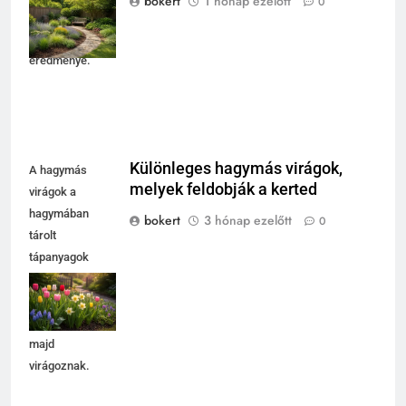
bokert
1 hónap ezelőtt
0
tudatos
növényválasztás
eredménye.
Különleges hagymás virágok,
A hagymás
melyek feldobják a kerted
virágok a
hagymában
bokert
3 hónap ezelőtt
0
tárolt
tápanyagok
révén vészelik át
a nehéz
5
időszakokat,
Walipini építése házilag: ezekre
majd
figyelj, mielőtt ásni kezdesz
virágoznak.
KERT ÉS TERASZ